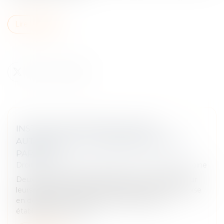
Lire la suite
INSTRUCTION EN FAMILLE SANS
AUTORISATION : CONDAMNATION DES
PARENTS
Droit de la famille, des personnes et de leur patrimoine
Deux parents pratiquent l’instruction en famille pour
leurs enfants. Le 10 mars 2023, ils reçoivent une mise
en demeure d’inscrire leurs enfants dans un
établissement scolaire....