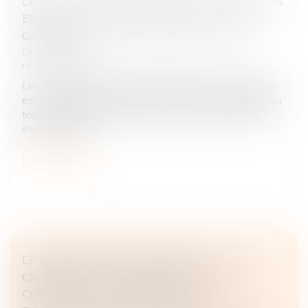
LA CHUTE D’UNE ÉCHELLE NE SUFFIT PAS À
ENGAGER LA RESPONSABILITÉ DE SON
GARDIEN !
Droit des obligations et des suretés
/
Droit de la
responsabilité
Le co-président du conseil syndical d'une copropriété
est victime d'un accident en 2017 alors qu'il accède au
toit-terrasse de l'immeuble au moyen d'une échelle
installée dans l...
Lire la suite
LE PARENT AYANT ASSUMÉ SEUL LES
CHARGES PEUT OBTENIR UNE
CONTRIBUTION RÉTROACTIVE SANS