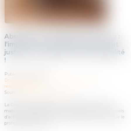
Absence de consignes de sécurité :
l’imprudence de la victime ne peut
justifier un partage de responsabilité
!
Publié le :
16/06/2026
Droit des obligations et des suretés
/
Droit de la
responsabilité
Source :
www.lemag-juridique.com
La Cour de cassation opère une évolution notable en
matière de responsabilité des organisateurs professionnels
d’activités sportives ou de loisirs. Elle affirme que lorsque le
professionnel manque ...