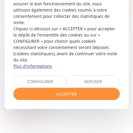
assurer le bon fonctionnement du site, nous
utilisons également des cookies soumis à votre
consentement pour collecter des statistiques de
visite.
Cliquez ci-dessous sur « ACCEPTER » pour accepter
le dépôt de l'ensemble des cookies ou sur «
CONFIGURER » pour choisir quels cookies
ABSENCE DE CONSIGNES DE SÉCURITÉ :
nécessitant votre consentement seront déposés
L’IMPRUDENCE DE LA VICTIME NE PEUT
(cookies statistiques), avant de continuer votre visite
JUSTIFIER UN PARTAGE DE
du site.
RESPONSABILITÉ !
Plus d'informations
Droit des obligations et des suretés
/
Droit de la
responsabilité
CONFIGURER
REFUSER
La Cour de cassation opère une évolution notable en
matière de responsabilité des organisateurs
ACCEPTER
professionnels d’activités sportives ou de loisirs. Elle
affirme que lorsque le p...
Lire la suite