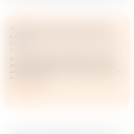
MESURE D’INSTRUCTION IN FUTURUM :
L’INDEMNISATION PRÉALABLE N’EST PAS
EXIGÉE
Droit des obligations et des suretés
/
Procédure civile
Dans un arrêt rendu le 18 mai dernier, la Cour de
cassation rappelle que le demandeur à une mesure
d’instruction avant tout procès n’a pas à établir le bien-
fondé de l’action qu...
Lire la suite