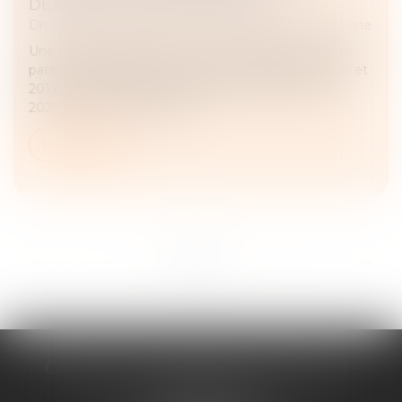
DÉTAILLER CHAQUE DÉPENSE !
Droit de la famille, des personnes et de leur patrimoine
Une mère assigne un homme en établissement de
paternité à l’égard de ses deux enfants nés en 2014 et
2017. Le père reconnaît finalement les enfants en
2020. En 2021, la mère sai...
Lire la suite
...
<<
<
1
2
3
4
5
6
7
>
>>
CABINET D'AVOCATS CHEVALLIER-
FILLASTRE