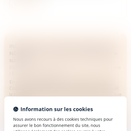
Lire la suite
INDIVISION ET LICITATION : RAPPEL DE LA
NÉCESSITÉ D’UN PARTAGE IMPOSSIBLE EN
NATURE
Droit de la famille, des personnes et de leur patrimoine
/
Patrimoine et succession
En matière de partage successoral, l'article 1377 du
Code de procédure civile pose le principe selon lequel
la licitation des biens indivis ne peut être ordonnée que
si ces bien...
Information sur les cookies
Lire la suite
Nous avons recours à des cookies techniques pour
assurer le bon fonctionnement du site, nous