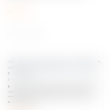
Lire la suite
ABSENCE DE SIGNATURE DE L’HUISSIER : UN
VICE DE FORME NÉCESSITANT LA PREUVE
D’UN GRIEF
Droit des obligations et des suretés
/
Procédure civile
En matière de procédure civile, un acte ne peut être
annulé pour vice de forme que si la loi le prévoit
expressément ou si l’irrégularité porte atteinte à une
formalité substant...