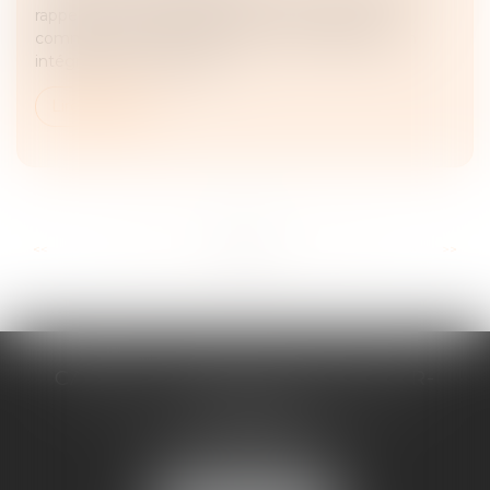
rappelé que, malgré l'adoption d'un régime de
communauté universelle avec clause d'attribution
intégrale au conjoint surv...
Lire la suite
...
...
<<
<
26
27
28
29
30
31
32
>
>>
CABINET D'AVOCATS CHEVALLIER-
FILLASTRE
8 place du Marche-Brauhauban
65000 TARBES
Tél :
05 62 93 44 96