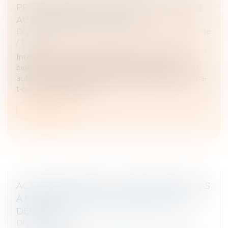
PROCRÉATION POST MORTEM : VERS UNE
AUTORISATION EN FRANCE ?
Droit de la famille, des personnes et de leur patrimoine
/
Filiation
Interdite en France depuis l’adoption des lois de
bioéthique en 1994, la procréation post mortem est
autorisée en Espagne, bien que conditionnée. Pourra-
t-on un jour créer la vi...
Lire la suite
ACTION PAULIENNE : LE CRÉANCIER N’A PAS
À DÉMONTRER L’INSOLVABILITÉ DE SON
DÉBITEUR !
Droit des obligations et des suretés
/
Droit de la