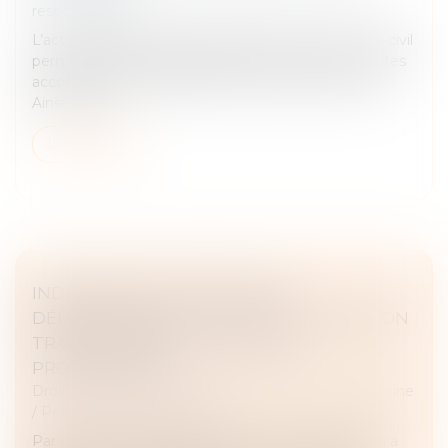
responsabilité
L’action paulienne prévue à l’article 1341-2 du Code civil
permet de rendre inopposables au créancier les actes
accomplis par son débiteur en fraude de ses droits.
Ainsi, le suc...
Lire la suite
INDIVISION SUCCESSORALE ET
DÉMEMBREMENT : LA COUR DE CASSATION
TRANCHE EN FAVEUR DES NUS-
PROPRIÉTAIRES
Droit de la famille, des personnes et de leur patrimoine
/
Patrimoine et succession
Par un arrêt du 15 janvier 2025, la Cour de cassation a