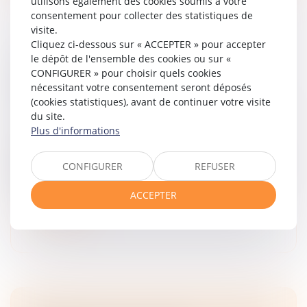
utilisons également des cookies soumis à votre
consentement pour collecter des statistiques de
visite.
Cliquez ci-dessous sur « ACCEPTER » pour accepter
le dépôt de l'ensemble des cookies ou sur «
VIOLENCE CONJUGALE : LE CONTRÔLE
CONFIGURER » pour choisir quels cookies
COERCITIF, UN CRIME DE LIBERTÉ
nécessitant votre consentement seront déposés
DÉSORMAIS DANS LE DROIT FRANÇAIS
(cookies statistiques), avant de continuer votre visite
Droit de la famille, des personnes et de leur patrimoine
du site.
/
Violences familiales
Plus d'informations
Par l'adoption en première lecture, mardi, de la
proposition de loi "visant à renforcer la lutte contre les
CONFIGURER
REFUSER
violences sexuelles et sexistes", les députés français
ont validé l'i...
ACCEPTER
Lire la suite