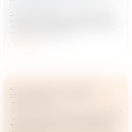
/
Divorce et séparation
En matière de régime de communauté, lorsque la
communauté a contribué au remboursement d’un
crédit ayant financé un bien propre, une récompense
est due. Si ce bien a été aliéné...
Lire la suite
ART ET HÉRITAGE : LES ŒUVRES DU
DÉFUNT PEUVENT-ELLES ÊTRE
REVENDIQUÉES ?
Droit de la famille, des personnes et de leur patrimoine
Dans le cadre d’une succession, les héritiers ou ayants
droit peuvent exercer une action en revendication
lorsqu’une œuvre ou un bien appartenant au défunt