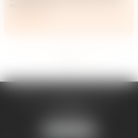
est détenu par un tie...
Lire la suite
...
...
<<
<
13
14
15
16
17
18
19
>
>>
CABINET D'AVOCATS CHEVALLIER-
FILLASTRE
8 place du Marche-Brauhauban
65000 TARBES
Tél :
05 62 93 44 96
NOUS LOCALISER