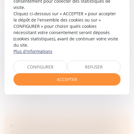
consentement pour collecter des statistiques de
visite.
Cliquez ci-dessous sur « ACCEPTER » pour accepter
le dépôt de l'ensemble des cookies ou sur «
CONFIGURER » pour choisir quels cookies
DÉCLARATION DE SAISINE : ATTENTION AU
nécessitant votre consentement seront déposés
SIÈGE SOCIAL !
(cookies statistiques), avant de continuer votre visite
Droit des obligations et des suretés
/
Procédure civile
du site.
La procédure d’appel revient une nouvelle fois sur le
Plus d'informations
devant de la scène avec un arrêt remarqué de la Cour
de cassation, rendu cette semaine, à propos de la
CONFIGURER
REFUSER
déclaration de saisi...
ACCEPTER
Lire la suite
ACTION PAULIENNE : L’HOMOLOGATION
JUDICIAIRE D’UNE TRANSACTION NE PRIVE