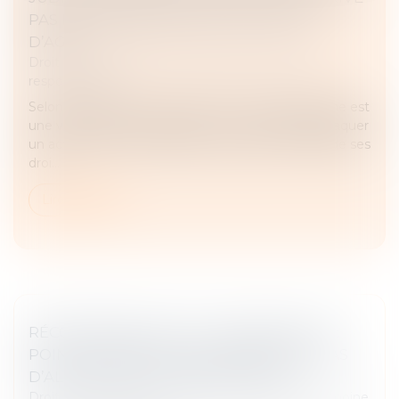
PAS LES CRÉANCIERS DE LEUR DROIT
D’AGIR
Droit des obligations et des suretés
/
Droit de la
responsabilité
Selon l’article 1341-2 du Code civil, l’action paulienne est
une voie de droit permettant à un créancier d’attaquer
un acte fait par son débiteur ayant agi en fraude de ses
droi...
Lire la suite
RÉCOMPENSE DUE À LA COMMUNAUTÉ :
POINT DE DÉPART DES INTÉRÊTS EN CAS
D’ALIÉNATION D’UN BIEN PROPRE
Droit de la famille, des personnes et de leur patrimoine