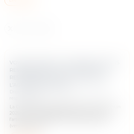
VOYAGE À FORFAIT : L’ASSUREUR DU TIERS
RESPONSABLE NE PEUT INVOQUER LA
RESPONSABILITÉ DE PLEIN DROIT DE
L’AGENCE DE VOYAGES
Droit des obligations et des suretés
/
Droit de la
responsabilité
La Cour de cassation rappelle, dans un arrêt du 19 juin
2025, que la responsabilité de plein droit prévue à
l’article L 211-17, alinéa 1er, du Code du tourisme
(version antérieu...