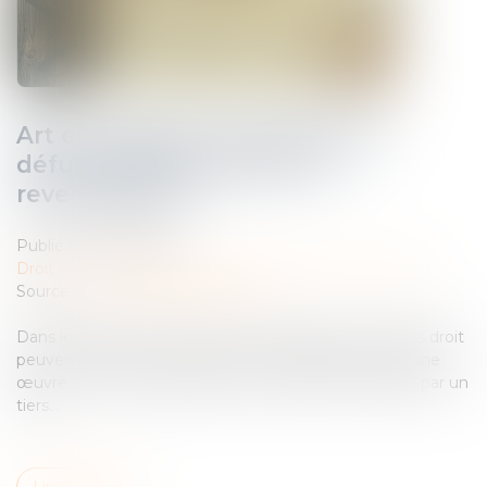
Art et héritage : les œuvres du
défunt peuvent-elles être
revendiquées ?
Publié le :
20/06/2025
Droit de la famille, des personnes et de leur patrimoine
Source :
www.lemag-juridique.com
Dans le cadre d’une succession, les héritiers ou ayants droit
peuvent exercer une action en revendication lorsqu’une
œuvre ou un bien appartenant au défunt est détenu par un
tiers...
Lire la suite