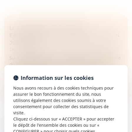
LE JUGE NE PEUT SE FONDER
EXCLUSIVEMENT SUR UNE EXPERTISE NON
JUDICIAIRE
Droit des obligations et des suretés
/
Procédure civile
Sur le plan probatoire, le juge ne peut baser l’entièreté
de son appréciation sur une expertise non judiciaire
réalisée à la demande de l’une des parties...
Information sur les cookies
Lire la suite
Nous avons recours à des cookies techniques pour
assurer le bon fonctionnement du site, nous
utilisons également des cookies soumis à votre
consentement pour collecter des statistiques de
visite.
Cliquez ci-dessous sur « ACCEPTER » pour accepter
le dépôt de l'ensemble des cookies ou sur «
PENSION DE RÉVERSION EN 2025.
CONFIGURER » pour choisir quels cookies