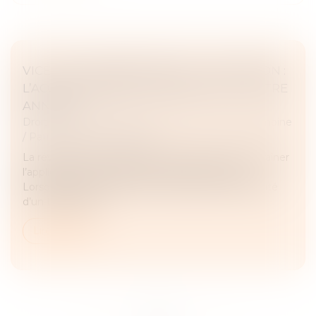
VICE DU CONSENTEMENT ET SUCCESSION :
L’ACCORD TRANSACTIONNEL PEUT-IL ÊTRE
ANNULÉ ?
Droit de la famille, des personnes et de leur patrimoine
/
Patrimoine et succession
La révocation d’un testament antérieur peut entraîner
l’application des règles de la dévolution légale.
Lorsqu’un litige survient entre héritiers sur la validité
d’un testament...
Lire la suite