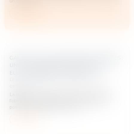
un créancier...
Lire la suite
GARANTIE DES CHARGES NON DÉCLARÉES :
UNE CLAUSE DE NON-RECOURS SUFFIT-
ELLE À EXONÉRER LE VENDEUR ?
Droit des obligations et des suretés
/
Droit des
contrats
La garantie des charges non déclarées repose sur
l’obligation du vendeur d’assurer à l’acquéreur la
possession paisible du bien vendu...
Lire la suite