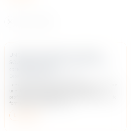
UNE ASSOCIATION PEUT-ELLE ÊTRE
SOUMISE AUX RÈGLES DU DROIT DE LA
CONSOMMATION ?
Droit des obligations et des suretés
Lorsqu’une personne physique se porte caution pour
une dette contractée envers un créancier
professionnel, la législation impose des exigences de
formalisme strictes pour la val...
Lire la suite