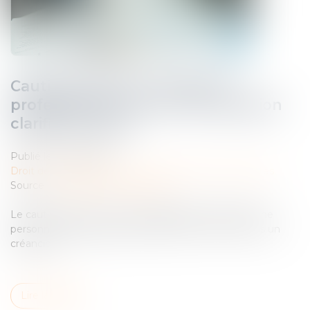
Cautionnement et créancier
professionnel : la Cour de cassation
clarifie la notion
Publié le :
26/02/2025
Droit des obligations et des suretés
/
Droit des sûretés
Source :
www.lemag-juridique.com
Le cautionnement est un engagement par lequel une
personne physique garantit la dette d’un tiers envers un
créancier...
Lire la suite