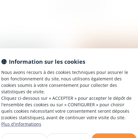
 MAÎTRE D’ŒUVRE
LE CONSEIL ET 
SONT TENUS À
POUR AMÉLIORER
Information sur les cookies
SEXUELLES FAITE
Nous avons recours à des cookies techniques pour assurer le
Droit de la famille, 
bon fonctionnement du site, nous utilisons également des
Violences familiales
 de permis de
cookies soumis à votre consentement pour collecter des
nception du projet
Les représentants de
statistiques de visite.
l’ouvrage, mê...
entendus pour renfo
Cliquez ci-dessous sur « ACCEPTER » pour accepter le dépôt de
des violences sexuel
l'ensemble des cookies ou sur « CONFIGURER » pour choisir
quels cookies nécessitant votre consentement seront déposés
(cookies statistiques), avant de continuer votre visite du site.
Lire la suite
Plus d'informations