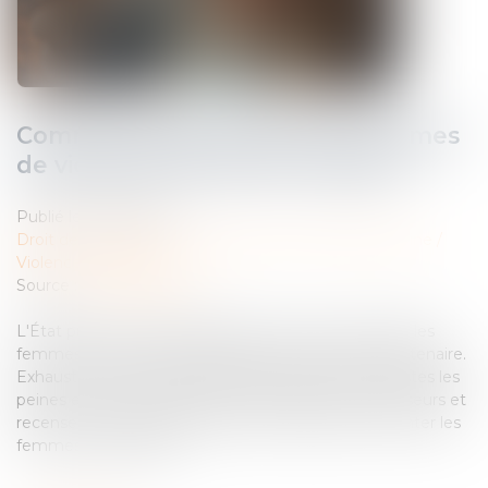
Comment aider les femmes victimes
de violences au sein du couple ?
Publié le :
29/11/2024
Droit de la famille, des personnes et de leur patrimoine
/
Violences familiales
Source :
www.info.gouv.fr
L'État publie un guide pratique pour mieux accueillir les
femmes victimes de violences de la part de leur partenaire.
Exhaustif, il propose des définitions des violences, listes les
peines encourues, explique les stratégies des agresseurs et
recense de nombreuses ressources utiles pour orienter les
femmes en détresse...