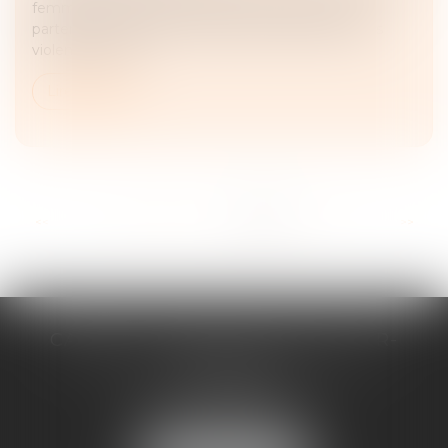
femmes victimes de violences de la part de leur
partenaire. Exhaustif, il propose des définitions des
violences, listes...
Lire la suite
...
<<
<
29
30
31
32
33
34
35
>
>>
CABINET D'AVOCATS CHEVALLIER-
FILLASTRE
8 place du Marche-Brauhauban
65000 TARBES
Tél :
05 62 93 44 96