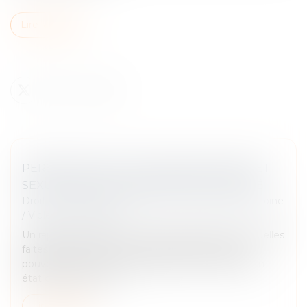
Lire la suite
PERSISTANCE DE VIOLENCES SEXISTES ET
SEXUELLES SOUS RELATION D'AUTORITÉ
Droit de la famille, des personnes et de leur patrimoine
/
Violences familiales
Un rapport consacré aux violences sexistes et sexuelles
faites aux femmes sous relation d’autorité et de
pouvoir a été remis au gouvernement. Il dresse un
état des lieux de la s...
Lire la suite