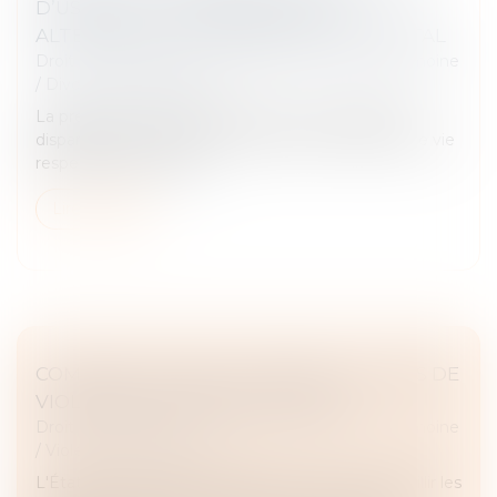
D’USAGE ET D’HABITATION : UNE
ALTERNATIVE AU VERSEMENT EN CAPITAL
Droit de la famille, des personnes et de leur patrimoine
/
Divorce et séparation
La prestation compensatoire vise à compenser la
disparité que le divorce crée dans les conditions de vie
respectives des époux...
Lire la suite
COMMENT AIDER LES FEMMES VICTIMES DE
VIOLENCES AU SEIN DU COUPLE ?
Droit de la famille, des personnes et de leur patrimoine
/
Violences familiales
L'État publie un guide pratique pour mieux accueillir les