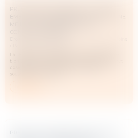
PRESTATIONS FUNÉRAIRES : LA DGCCRF
ÉMET DES RECOMMANDATIONS POUR UNE
MEILLEURE TRANSPARENCE DES
CONTRATS OBSÈQUES
Droit de la famille, des personnes et de leur patrimoine
/
Patrimoine et succession
La DGCCRF recommande aux consommateurs de
bien s’informer sur les différents contrats d’assurance
obsèques et d’informer leurs proches dès la
souscription d’un contrat...
Lire la suite
PRESTATION COMPENSATOIRE ET DROIT