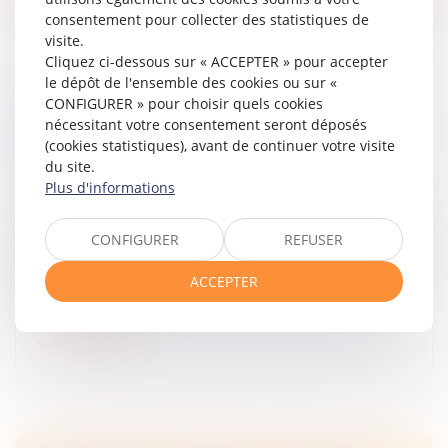
consentement pour collecter des statistiques de
visite.
Cliquez ci-dessous sur « ACCEPTER » pour accepter
le dépôt de l'ensemble des cookies ou sur «
LOI N° 2024-494 DU 31 MAI 2024 POUR UNE
CONFIGURER » pour choisir quels cookies
nécessitant votre consentement seront déposés
JUSTICE PATRIMONIALE AU SEIN DE LA
(cookies statistiques), avant de continuer votre visite
FAMILLE
du site.
Droit de la famille, des personnes et de leur patrimoine
Plus d'informations
/
Violences familiales
La Loi n° 2024-494 du 31 mai 2024 instaure plus de
CONFIGURER
REFUSER
justice entre les époux en matière de droit de la famille
en s'intéressant à la gestion des patrimoines familiaux,
ACCEPTER
notamment e...
Lire la suite