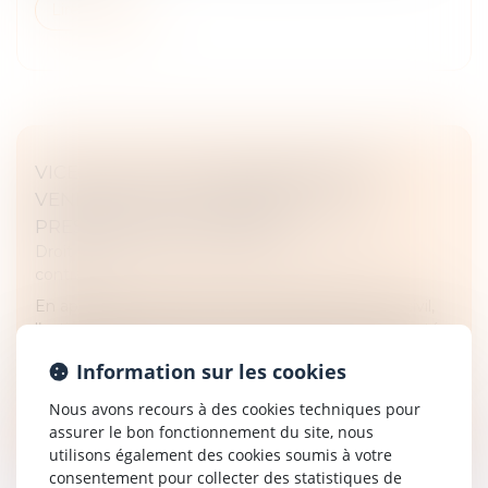
Lire la suite
VICE CACHÉ ET RECONNAISSANCE DU
VENDEUR : EFFET INTERRUPTIF DE
PRESCRIPTION CONFIRMÉ
Droit des obligations et des suretés
/
Droit des
contrats
En application des articles 1648 et 2232 du Code civil,
l’action en garantie des vices cachés doit être intentée
dans les deux ans suivant la découverte du vice, sans
Information sur les cookies
pouvoir ex...
Nous avons recours à des cookies techniques pour
Lire la suite
assurer le bon fonctionnement du site, nous
utilisons également des cookies soumis à votre
consentement pour collecter des statistiques de