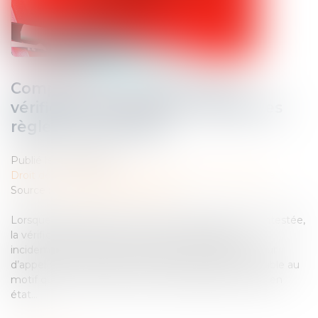
Compétence du juge pour la
vérification d’écritures : rappel des
règles procédurales
Publié le :
27/03/2025
Droit des obligations et des suretés
/
Procédure civile
Source :
www.lemag-juridique.com
Lorsque la validité d’un acte sous seing privé est contestée,
la vérification des écritures peut être demandée
incidemment devant le juge saisi du principal. La Cour
d’appel ne peut déclarer une telle demande irrecevable au
motif qu’elle n’a pas été soumise au juge de la mise en
état...