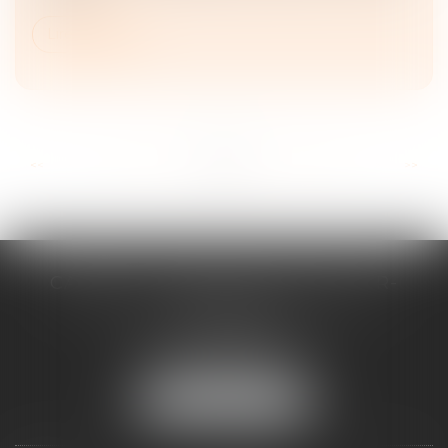
Lire la suite
...
...
<<
<
22
23
24
25
26
27
28
>
>>
CABINET D'AVOCATS CHEVALLIER-
FILLASTRE
8 place du Marche-Brauhauban
65000 TARBES
Tél :
05 62 93 44 96
NOUS LOCALISER