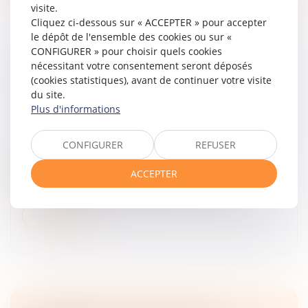
visite.
Cliquez ci-dessous sur « ACCEPTER » pour accepter
le dépôt de l'ensemble des cookies ou sur «
CONFIGURER » pour choisir quels cookies
TRANSPORTS EN COMMUN : LES FEMMES
nécessitant votre consentement seront déposés
1ÈRES VICTIMES DE VIOLENCES SEXUELLES |
(cookies statistiques), avant de continuer votre visite
VIE-PUBLIQUE.FR
du site.
Plus d'informations
Droit de la famille, des personnes et de leur patrimoine
/
Violences familiales
91% des victimes de violences sexistes ou sexuelles
CONFIGURER
REFUSER
(VSS) dans les transports en commun sont des
femmes. Les transports franciliens sont
ACCEPTER
particulièrement pointés avec 7 femmes s...
Lire la suite