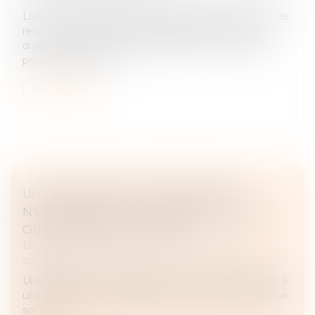
Lorsqu'un droit de visite est exercé dans un espace de
rencontre, le juge doit impérativement en fixer la
durée, conformément à l'article 1180-5 du Code de
procédure civile. L'a...
Lire la suite
UNE CONVENTION DE TRÉSORERIE
N'ENTRAÎNE PAS LE TRANSFERT D'UNE
OBLIGATION DE PAIEMENT !
Droit des obligations et des suretés
/
Droit des
contrats
Une convention de trésorerie ne peut être assimilée à
une transmission d’obligation de paiement entre deux
sociétés...