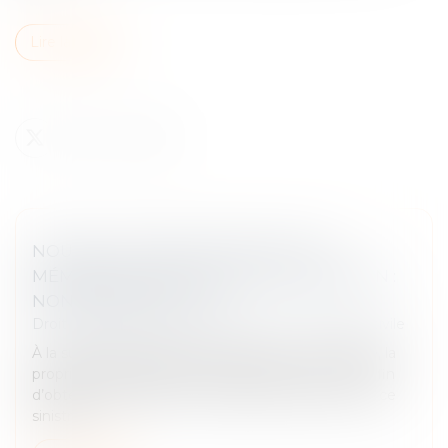
Lire la suite
NOUVELLES CONDITIONS POUR LE
MÉMOIRE D'ASSOCIATION EN CASSATION :
NON-RÉTROACTIVITÉ
Droit des obligations et des suretés
/
Procédure civile
À la suite d’un incendie qui a détruit un immeuble, la
propriétaire assigne les assureurs devant un TGI afin
d’obtenir réparation de son préjudice résultant de ce
sinistre...