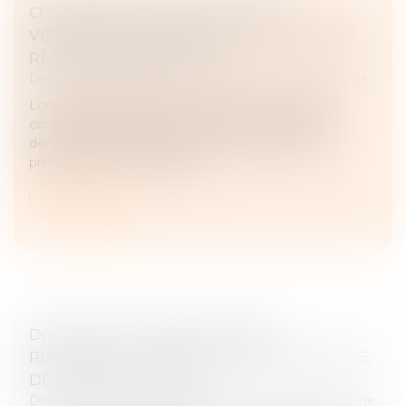
COMPÉTENCE DU JUGE POUR LA
VÉRIFICATION D’ÉCRITURES : RAPPEL DES
RÈGLES PROCÉDURALES
Droit des obligations et des suretés
/
Procédure civile
Lorsque la validité d’un acte sous seing privé est
contestée, la vérification des écritures peut être
demandée incidemment devant le juge saisi du
principal. La Cour d’appel ne...
Lire la suite
DROIT DE VISITE EN ESPACE DE
RENCONTRE : L’OBLIGATION POUR LE JUGE
DE FIXER UNE DURÉE
Droit de la famille, des personnes et de leur patrimoine