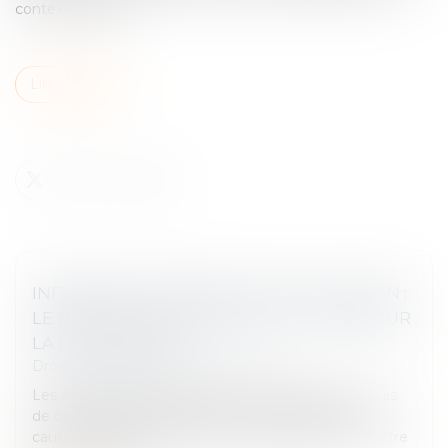
contexte factuel...
Lire la suite
INFORMATION ANNUELLE DE LA CAUTION :
LE NOM DE LA CAUTION DOIT FIGURER SUR
LA LISTE D’ENVOI !
Droit des obligations et des suretés
Les établissements bancaires ont l’obligation, en cas
de contrat de crédit, d’informer chaque année la
caution de l’état de la dette. À défaut, ils peuvent être