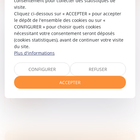
consentement pour collecter des statistiques de
visite.
Cliquez ci-dessous sur « ACCEPTER » pour accepter
le dépôt de l'ensemble des cookies ou sur «
CONFIGURER » pour choisir quels cookies
nécessitant votre consentement seront déposés
LA FRAUDE À LA COMMUNAUTÉ DE VIE
(cookies statistiques), avant de continuer votre visite
ENTRAÎNE L’ANNULATION DE LA
du site.
DÉCLARATION DE NATIONALITÉ
Plus d'informations
Droit de la famille, des personnes et de leur patrimoine
L’acquisition de la nationalité française par mariage
CONFIGURER
REFUSER
exige une communauté de vie affective et matérielle
au moment de la déclaration. En cas de fraude,
ACCEPTER
l’enregistrement peut êt...
Lire la suite