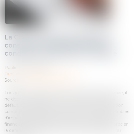
La Cour de cassation rappelle les
conséquences juridiques d’une
condition suspensive non réalisée
Publié le :
08/07/2025
Droit des obligations et des suretés
Source :
www.lemag-juridique.com
Lorsqu’un contrat est soumis à une condition suspensive, il
ne devient effectif que si cette condition se réalise. À
défaut, il est considéré comme non formé. Si la condition
concerne l’absence de circonstances nouvelles susceptibles
d’impacter significativement l’activité ou la situation
financière d’une entreprise, il revient au juge d’en apprécier
la défaillance à la lumière de l’intention des parties et du