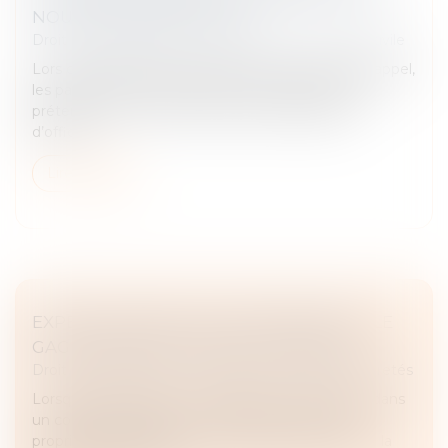
NOUVELLE PRÉTENTION !
Droit des obligations et des suretés
/
Procédure civile
Lors de la rédaction des premières conclusions d’appel,
les parties doivent présenter l’ensemble de leurs
prétentions sur le fond, à peine d’irrecevabilité
d’office...
Lire la suite
EXPERT DÉSIGNÉ UNILATÉRALEMENT : LE
GAGE PERD DE SA VALEUR JURIDIQUE
Droit des obligations et des suretés
/
Droit des sûretés
Lorsqu’un créancier et un débiteur conviennent, dans
un contrat de gage, que le créancier deviendra
propriétaire du bien en cas de défaut d’exécution, la