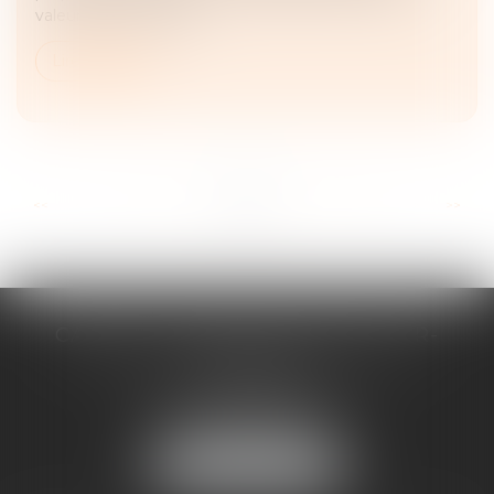
valeur de ce bien doit...
Lire la suite
...
...
<<
<
12
13
14
15
16
17
18
>
>>
CABINET D'AVOCATS CHEVALLIER-
FILLASTRE
8 place du Marche-Brauhauban
65000 TARBES
Tél :
05 62 93 44 96
NOUS LOCALISER