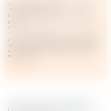
SUCCESSION ENTRE FRÈRES ET SOEURS
VIVANT ENSEMBLE : PAS
D'EXONÉRATION POUR LE COLLATÉRAL
PACSÉ
Droit de la famille, des personnes et de leur patrimoine
/
Patrimoine et succession
Un frère ou une soeur domicilié avec le défunt depuis
plus de 5 ans et âgé de plus de 50 ans (ou infirme) ne
peut pas bénéficier de l'exonération spécifique de
droits de success...
Lire la suite
OPPOSER UN MOYEN DE DÉFENSE AU
FOND NE REVIENT PAS À FORMULER UNE