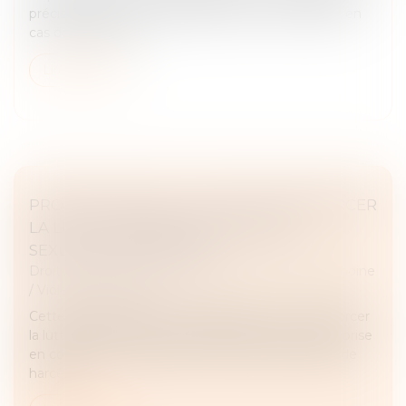
précisément sur les réparations dues au mandant en
cas de substitutio...
Lire la suite
PROPOSITION DE LOI VISANT À RENFORCER
LA LUTTE CONTRE LES VIOLENCES
SEXUELLES ET SEXISTES
Droit de la famille, des personnes et de leur patrimoine
/
Violences familiales
Cette proposition de loi transpartisane vise à renforcer
la lutte contre les violences sexistes et sexuelles : prise
en compte des attitudes coercitives dans le délit de
harcèle...