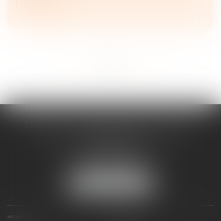
Lire la suite
...
...
<<
<
19
20
21
22
23
24
25
>
>>
CABINET D'AVOCATS CHEVALLIER-
FILLASTRE
8 place du Marche-Brauhauban
65000 TARBES
Tél :
05 62 93 44 96
NOUS LOCALISER
ACCUEIL
PRÉSENTATION