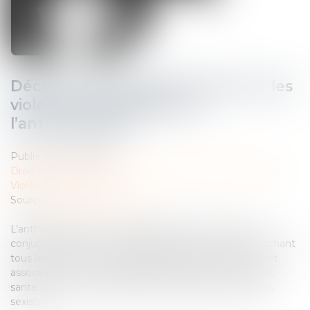
Déconstruire les idées reçues sur les
violences conjugales par
l’anthropologie
Publié le :
25/04/2025
Droit de la famille, des personnes et de leur patrimoine
/
Violences familiales
Source :
theconversation.com
L’anthropologie permet d’appréhender les violences
conjugales comme un problème social complexe touchant
tous les milieux. Plusieurs problématiques sont souvent
associées : crise du modèle patriarcal, exclusion sociale,
santé mentale, représentations érotiques et affectives
sexistes…