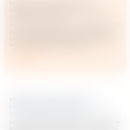
MARIAGE SOUS COMMUNAUTÉ :
CONFISCATION POSSIBLE D’UN BIEN
COMMUN EN VALEUR
Droit de la famille, des personnes et de leur patrimoine
Dans le cadre d’un mariage soumis au régime de la
communauté légale, les biens acquis pendant l’union
sont, en principe, des biens communs...
Lire la suite
MANDAT ET INTÉRÊTS LÉGAUX :
L’APPROPRIATION DES FONDS SUFFIT !
Droit des obligations et des suretés
La Cour de cassation a récemment eu l’opportunité de
se prononcer sur la responsabilité du mandataire, plus