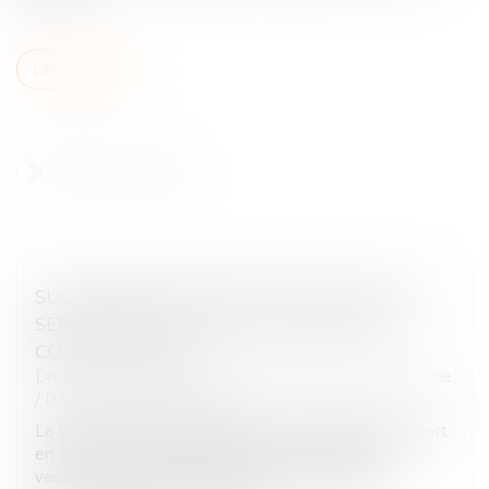
Lire la suite
SUCCESSIONS VACANTES : DE NOUVEAUX
SERVICES EN LIGNE UTILES POUR LES
COLLECTIVITÉS
Droit de la famille, des personnes et de leur patrimoine
/
Patrimoine et succession
La Direction générale des Finances publiques a ouvert
en 2022 un service en ligne pour les successions
vacantes. Depuis cette année, ce Portail des