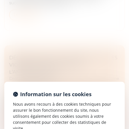
successions vacantes propose...
Lire la suite
DÉCONSTRUIRE LES IDÉES REÇUES SUR LES
VIOLENCES CONJUGALES PAR
L’ANTHROPOLOGIE
Droit de la famille, des personnes et de leur patrimoine
/
Violences familiales
L’anthropologie permet d’appréhender les violences
Information sur les cookies
conjugales comme un problème social complexe
Nous avons recours à des cookies techniques pour
touchant tous les milieux. Plusieurs problématiques
assurer le bon fonctionnement du site, nous
sont souvent associées : cris...
utilisons également des cookies soumis à votre
consentement pour collecter des statistiques de
Lire la suite
visite.