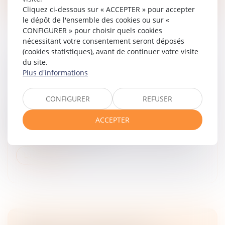
Cliquez ci-dessous sur « ACCEPTER » pour accepter
le dépôt de l'ensemble des cookies ou sur «
CONFIGURER » pour choisir quels cookies
nécessitant votre consentement seront déposés
(cookies statistiques), avant de continuer votre visite
du site.
CADUCITÉ DE LA DÉCLARATION D’APPEL :
Plus d'informations
ATTENTION AU FORMALISME EXCESSIF !
Droit des obligations et des suretés
/
Procédure civile
CONFIGURER
REFUSER
La Cour de cassation a récemment rendu un arrêt
significatif en matière de procédure civile, et plus
ACCEPTER
particulièrement en ce qui concerne les règles
applicables à la déclaration...
Lire la suite