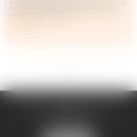
cautionnement, il est d’usage, pour les établissements
bancaires, de faire remplir à la caution une fiche de
renseignement détaillant son...
Lire la suite
...
...
<<
<
8
9
10
11
12
13
14
>
>>
CABINET D'AVOCATS CHEVALLIER-
FILLASTRE
8 place du Marche-Brauhauban
65000 TARBES
Tél :
05 62 93 44 96