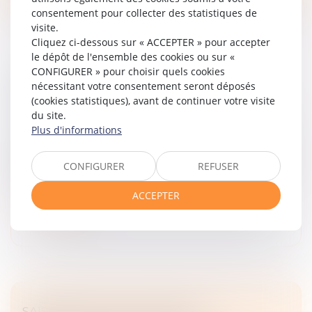
consentement pour collecter des statistiques de
visite.
Cliquez ci-dessous sur « ACCEPTER » pour accepter
le dépôt de l'ensemble des cookies ou sur «
CONFIGURER » pour choisir quels cookies
PAS DE RETOUR DE L’ENFANT, PAS DE
nécessitant votre consentement seront déposés
REMBOURSEMENT DES FRAIS ENGAGÉS
(cookies statistiques), avant de continuer votre visite
Droit de la famille, des personnes et de leur patrimoine
du site.
Plus d'informations
La Convention de La Haye du 25 octobre 1980 vise à
lutter contre l’enlèvement international d’enfants en
organisant leur retour immédiat et en réglant les droits
CONFIGURER
REFUSER
de visite...
ACCEPTER
Lire la suite
SAISINE D’UNE COUR D’APPEL