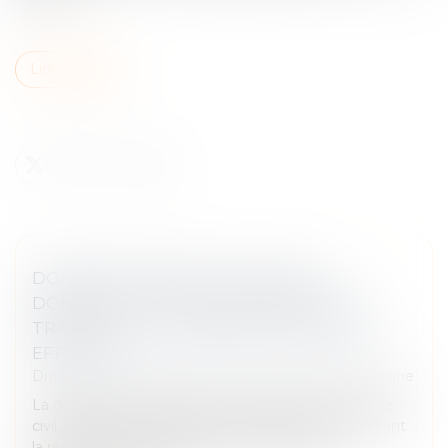
Lire la suite
DONATION-PARTAGE OU SIMPLE
DONATION ? LA COUR DE CASSATION
TRANCHE SUR L’EXIGENCE DE PARTAGE
EFFECTIF
Droit de la famille, des personnes et de leur patrimoine
La donation-partage, prévue à l’article 1075 du Code
civil, permet à un ascendant d’organiser de son vivant
la répartition de ses biens entre ses héritiers