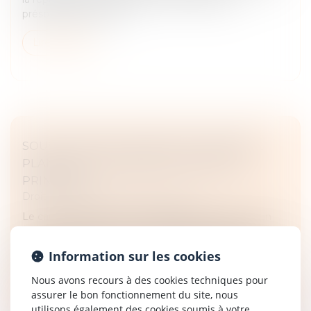
présomptifs. Elle sup...
Lire la suite
SOUS-CAUTION : PAS DE SALUT DANS LE
PLAN DE SAUVEGARDE DU DÉBITEUR
PRINCIPAL
Droit des obligations et des suretés
Le cautionnement permet de garantir la dette d’un
tiers, et la sous-caution s’engage à garantir la dette de
la caution envers le créancier principal. Mais cette
Information sur les cookies
position subordo...
Nous avons recours à des cookies techniques pour
Lire la suite
assurer le bon fonctionnement du site, nous
utilisons également des cookies soumis à votre