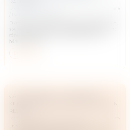
RAPPORTÉS
Droit de la famille, des personnes et de leur patrimoine
/
Patrimoine et succession
En matière successorale, les libéralités déguisées sont
soumises au rapport, c’est-à-dire qu’elles doivent être
réintégrées dans la masse à partager entre les
héritiers. Le Cod...
Lire la suite
CAUTIONNEMENT : LES INDEMNITÉS
KILOMÉTRIQUES NE CONSTITUENT PAS UN
REVENU
Droit des obligations et des suretés
/
Droit des sûretés
Lors de l’établissement d’un contrat de