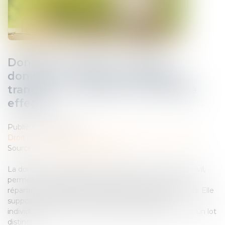
Donation-partage ou simple
donation ? La Cour de cassation
tranche sur l’exigence de partage
effectif
Publié le :
21/08/2025
Droit de la famille, des personnes et de leur patrimoine
Source :
www.lemag-juridique.com
La donation-partage, prévue à l’article 1075 du Code civil,
permet à un ascendant d’organiser de son vivant la
répartition de ses biens entre ses héritiers présomptifs. Elle
suppose toutefois une attribution matérielle et
individualisée des biens, chaque bénéficiaire recevant un lot
distinct...