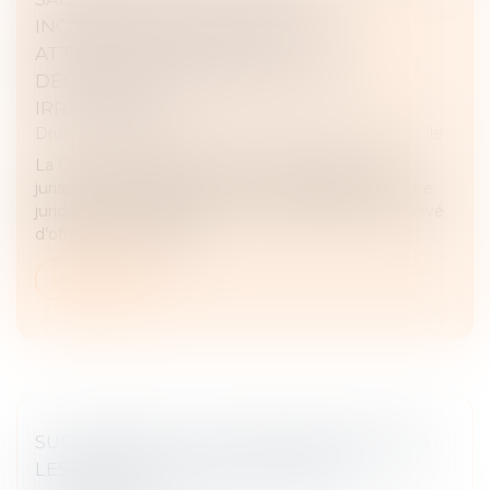
INCOMPÉTENTE EN VERTU D’UNE
ATTRIBUTION EXCLUSIVE : LA
DÉCLARATION D’APPEL N’EST PAS
IRRECEVABLE !
Droit des obligations et des suretés
/
Procédure civile
La Cour de cassation opère un revirement de
jurisprudence bienvenue concernant la saisine d’une
juridiction incompétente. La Haute juridiction a relevé
d’office, à l’occasion d...
Lire la suite
SUCCESSIONS ET DONATIONS DÉGUISÉES :
LES FRUITS DOIVENT AUSSI ÊTRE