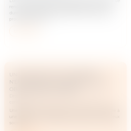
Lorsqu'un droit de visite est exercé dans un espace de
rencontre, le juge doit impérativement en fixer la
durée, conformément à l'article 1180-5 du Code de
procédure civile. L'a...
Lire la suite
UNE CONVENTION DE TRÉSORERIE
N'ENTRAÎNE PAS LE TRANSFERT D'UNE
OBLIGATION DE PAIEMENT !
Droit des obligations et des suretés
/
Droit des
contrats
Une convention de trésorerie ne peut être assimilée à
une transmission d’obligation de paiement entre deux
sociétés...