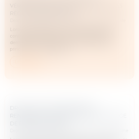
VÉRIFICATION D’ÉCRITURES : RAPPEL DES
RÈGLES PROCÉDURALES
Droit des obligations et des suretés
/
Procédure civile
Lorsque la validité d’un acte sous seing privé est
contestée, la vérification des écritures peut être
demandée incidemment devant le juge saisi du
principal. La Cour d’appel ne...
Lire la suite
DROIT DE VISITE EN ESPACE DE
RENCONTRE : L’OBLIGATION POUR LE JUGE
DE FIXER UNE DURÉE
Droit de la famille, des personnes et de leur patrimoine