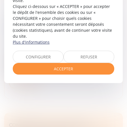
visite.
Cliquez ci-dessous sur « ACCEPTER » pour accepter
le dépôt de l'ensemble des cookies ou sur «
CONFIGURER » pour choisir quels cookies
TRANSPORTS EN COMMUN : LES FEMMES
nécessitant votre consentement seront déposés
1ÈRES VICTIMES DE VIOLENCES SEXUELLES |
(cookies statistiques), avant de continuer votre visite
VIE-PUBLIQUE.FR
du site.
Droit de la famille, des personnes et de leur patrimoine
Plus d'informations
/
Violences familiales
91% des victimes de violences sexistes ou sexuelles
CONFIGURER
REFUSER
(VSS) dans les transports en commun sont des
femmes. Les transports franciliens sont
ACCEPTER
particulièrement pointés avec 7 femmes s...
Lire la suite
COMPÉTENCE DU JUGE POUR LA