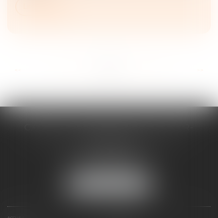
Lire la suite
...
...
<<
<
22
23
24
25
26
27
28
>
>>
CABINET D'AVOCATS CHEVALLIER-
FILLASTRE
8 place du Marche-Brauhauban
65000 TARBES
Tél :
05 62 93 44 96
NOUS LOCALISER
ACCUEIL
PRÉSENTATION