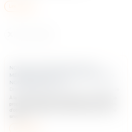
Lire la suite
NOUVELLES CONDITIONS POUR LE
MÉMOIRE D'ASSOCIATION EN CASSATION :
NON-RÉTROACTIVITÉ
Droit des obligations et des suretés
/
Procédure civile
À la suite d’un incendie qui a détruit un immeuble, la
propriétaire assigne les assureurs devant un TGI afin
d’obtenir réparation de son préjudice résultant de ce
sinistre...
Lire la suite