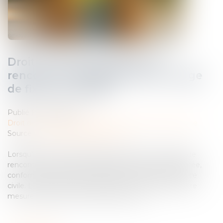
Droit de visite en espace de
rencontre : l’obligation pour le juge
de fixer une durée
Publié le :
25/03/2025
Droit de la famille, des personnes et de leur patrimoine
Source :
www.lemag-juridique.com
Lorsqu'un droit de visite est exercé dans un espace de
rencontre, le juge doit impérativement en fixer la durée,
conformément à l'article 1180-5 du Code de procédure
civile. L'absence de précision quant à la durée de cette
mesure constitue une violation de la loi...