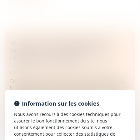
VICE CACHÉ ET RECONNAISSANCE DU
VENDEUR : EFFET INTERRUPTIF DE
PRESCRIPTION CONFIRMÉ
Droit des obligations et des suretés
/
Droit des
contrats
En application des articles 1648 et 2232 du Code civil,
l’action en garantie des vices cachés doit être intentée
dans les deux ans suivant la découverte du vice, sans
pouvoir ex...
Information sur les cookies
Lire la suite
Nous avons recours à des cookies techniques pour
assurer le bon fonctionnement du site, nous
utilisons également des cookies soumis à votre
consentement pour collecter des statistiques de