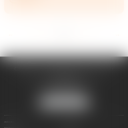
...
...
<<
<
28
29
30
31
32
33
34
>
>>
CABINET D'AVOCATS CHEVALLIER-
FILLASTRE
8 place du Marche-Brauhauban
65000 TARBES
Tél :
05 62 93 44 96
NOUS LOCALISER
ACCUEIL
PRÉSENTATION
EXPERTISES
CONTACT