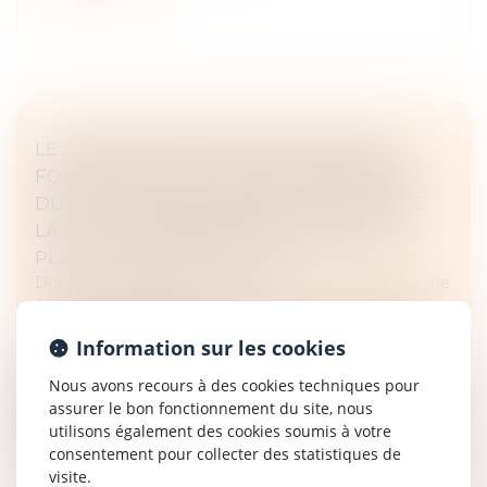
LE JUGEMENT DE DIVORCE ACQUIERT
FORCE DE CHOSE JUGÉE À L’EXPIRATION
DU DÉLAI D’APPEL, RENDANT PRESCRITE
LA SAISIE CONSERVATOIRE PRATIQUÉE
PLUS DE CINQ ANS APRÈS
Droit de la famille, des personnes et de leur patrimoine
/
Divorce et séparation
Un jugement acquiert force de chose jugée lorsqu’il
Information sur les cookies
n’est plus susceptible d’aucun recours suspensif
d’exécution. En matière de divorce, la force de chose
Nous avons recours à des cookies techniques pour
jugée du jugement a de...
assurer le bon fonctionnement du site, nous
utilisons également des cookies soumis à votre
Lire la suite
consentement pour collecter des statistiques de
visite.