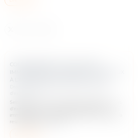
COMMANDEMENT VALANT SAISIE
IMMOBILIÈRE ET OPPOSABILITÉ DES BAUX
À L’ADJUDICATAIRE : QUE DIT LA LOI ?
Droit des obligations et des suretés
/
Mesures
d'exécution
Selon l’article R.321-1 du Code des procédures civiles
d’exécution, le commandement valant saisie
immobilière est un acte de disposition qui engage la
responsabilité du créancie...
Lire la suite