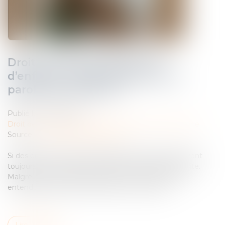
Droit de visite et placement
d’enfants : quelle place pour la
parole des mineurs ?
Publié le :
20/01/2025
Droit de la famille, des personnes et de leur patrimoine
Source :
www.lemag-juridique.com
Si des enfants mineurs sont placés, les parents peuvent
toujours, sous conditions, bénéficier d’un droit de visite.
Malgré leur minorité, les mineurs ont le droit d’être
entendus dans les procédures les concernant...
Lire la suite