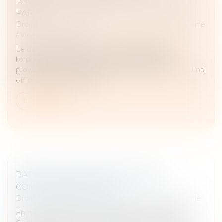
PROTECTION IMMÉDIATE : LE DÉCRET EST
PARU
Droit de la famille, des personnes et de leur patrimoine
/
Violences familiales
Le décret n° 2025-47 du 15 janvier 2025 relatif à
l’ordonnance de protection et à l’ordonnance
provisoire de protection immédiate est paru au Journal
officiel du 16 janvier 2025...
Lire la suite
RAPPEL DE STRUCTURATION DES
CONCLUSIONS D’APPEL
Droit des obligations et des suretés
/
Procédure civile
En matière de conclusions d’appel, l’article 954 du