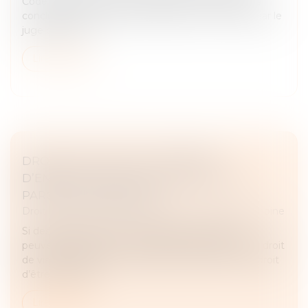
Code de procédure civile régit la structuration des
conclusions. Cet article limite la prise en compte par le
juge des écritu...
Lire la suite
DROIT DE VISITE ET PLACEMENT
D’ENFANTS : QUELLE PLACE POUR LA
PAROLE DES MINEURS ?
Droit de la famille, des personnes et de leur patrimoine
Si des enfants mineurs sont placés, les parents
peuvent toujours, sous conditions, bénéficier d’un droit
de visite. Malgré leur minorité, les mineurs ont le droit
d’être entendu...
Lire la suite