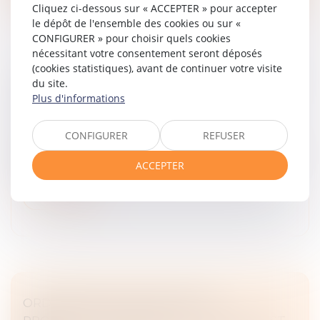
Cliquez ci-dessous sur « ACCEPTER » pour accepter
le dépôt de l'ensemble des cookies ou sur «
CONFIGURER » pour choisir quels cookies
nécessitant votre consentement seront déposés
(cookies statistiques), avant de continuer votre visite
LA RESPONSABILITÉ DU FAIT D'AUTRUI EN
du site.
Plus d'informations
TABLEAU
Droit des obligations et des suretés
/
Droit de la
responsabilité
CONFIGURER
REFUSER
Présentation, sous un tableau, de la responsabilité du
ACCEPTER
fait d'autrui...
Lire la suite
ORDONNANCE PROVISOIRE DE