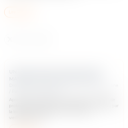
Lire la suite
UN REGISTRE POUR CENTRALISER LES
MANDATS DE PROTECTION FUTURE
Droit de la famille, des personnes et de leur patrimoine
/
Patrimoine et succession
Après 9 années d’attente, le registre des mandats de
protection future vient enfin de prendre vie ! Prévu par
la loi relative à l’adaptation de la société au
vieillissement du 2...