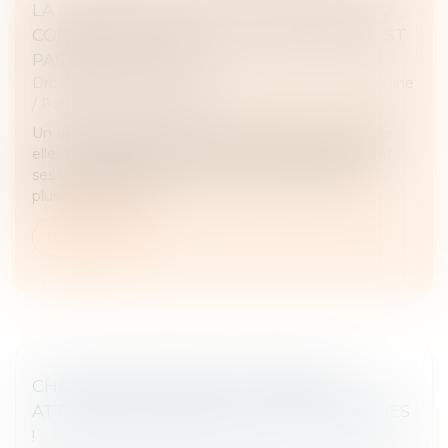
LA DONATION EFFECTUÉE AU PROFIT DU
CONJOINT DE L’ÉPOUX SUCCESSIBLE N’EST
PAS RAPPORTABLE
Droit de la famille, des personnes et de leur patrimoine
/
Patrimoine et succession
Un défunt laissait pour lui succéder son fils et sa fille
elle-même décédée, aux droits de laquelle venaient
ses fils. Le de cujus avait de son vivant effectué
plusieurs donatio...
Lire la suite
CHOISIR SON RÉGIME MATRIMONIAL :
ATTENTION À L'IMPACT SUR VOS FINANCES
!