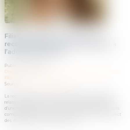
Filiation issue d’une GPA : une
reconnaissance sans assimilation à
l’adoption plénière
Publié le :
26/11/2024
Droit de la famille, des personnes et de leur patrimoine
/
Filiation
Source :
www.lemag-juridique.com
La reconnaissance en France des décisions étrangères
relatives à la filiation, notamment lorsqu’elles résultent
d’une gestation pour autrui (GPA), soulève des questions
complexes liées à l’ordre public international et au respect
des droits fondamentaux de l’enfant...