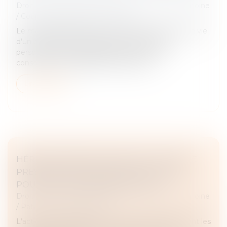
Droit de la famille, des personnes et de leur patrimoine
/
Couples et régime matrimoniaux
Le mariage représente un tournant majeur dans la vie
d'un couple. Mais au-delà de l'union de deux
personnes, il s'accompagne d'une série de
conséquences juridiques et financière...
Lire la suite
HÉRITIERS RÉSERVATAIRES ET DÉLAIS DE
PRESCRIPTION : QUELLE APPLICATION
POUR L’ACTION EN RÉDUCTION ?
Droit de la famille, des personnes et de leur patrimoine
/
Patrimoine et succession
L'action en réduction est un recours dont disposent les