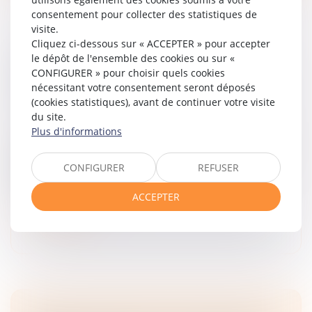
consentement pour collecter des statistiques de
visite.
Cliquez ci-dessous sur « ACCEPTER » pour accepter
VIOLENCES INTRAFAMILIALES : LE SÉNAT
le dépôt de l'ensemble des cookies ou sur «
CONFIGURER » pour choisir quels cookies
EXAMINE UN TEXTE VISANT À RENFORCER
nécessitant votre consentement seront déposés
LA PROTECTION DES ENFANTS
(cookies statistiques), avant de continuer votre visite
Droit de la famille, des personnes et de leur patrimoine
du site.
/
Violences familiales
Plus d'informations
Mercredi, le Sénat examine une proposition de loi de la
sénatrice RDSE, Maryse Carrère qui prévoit
CONFIGURER
REFUSER
initialement de créer une ordonnance de sûreté pour
les enfants victimes de vi...
ACCEPTER
Lire la suite