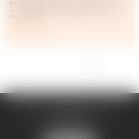
héritiers réservataires pour préserver leur part
minimale de la succession, appelée réserve héréditaire,
contre les donat...
Lire la suite
...
<<
<
29
30
31
32
33
34
35
>
>>
CABINET D'AVOCATS CHEVALLIER-
FILLASTRE
8 place du Marche-Brauhauban
65000 TARBES
Tél :
05 62 93 44 96