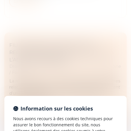
Lire la suite
FILIATION ISSUE D’UNE GPA : UNE
RECONNAISSANCE SANS ASSIMILATION À
L’ADOPTION PLÉNIÈRE
Droit de la famille, des personnes et de leur patrimoine
/
Filiation
La reconnaissance en France des décisions étrangères
relatives à la filiation, notamment lorsqu’elles résultent
d’une gestation pour autrui (GPA), soulève des
questions complexe...
Information sur les cookies
Lire la suite
Nous avons recours à des cookies techniques pour
assurer le bon fonctionnement du site, nous
utilisons également des cookies soumis à votre