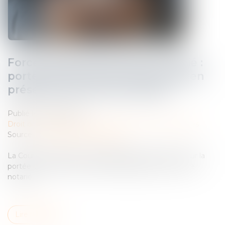
Force exécutoire de l’acte notarié :
portée de la formule exécutoire en
présence d’une sous-caution
Publié le :
09/04/2025
Droit des obligations et des suretés
/
Droit des sûretés
Source :
www.lemag-juridique.com
La Cour de cassation a été appelée à se prononcer sur la
portée d’une formule exécutoire apposée sur un acte
notarié...
Lire la suite