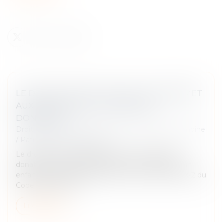
LE DROIT DE RETOUR LÉGAL SE TRANSMET
AUX HÉRITIERS DE L’ASCENDANT
DONATEUR
Droit de la famille, des personnes et de leur patrimoine
/
Patrimoine et succession
Le droit de retour légal permet à un ascendant
donateur de récupérer les biens qu’il a donnés à un
enfant décédé sans postérité. Prévu à l’article 738-2 du
Code civil, ce droit...
Lire la suite