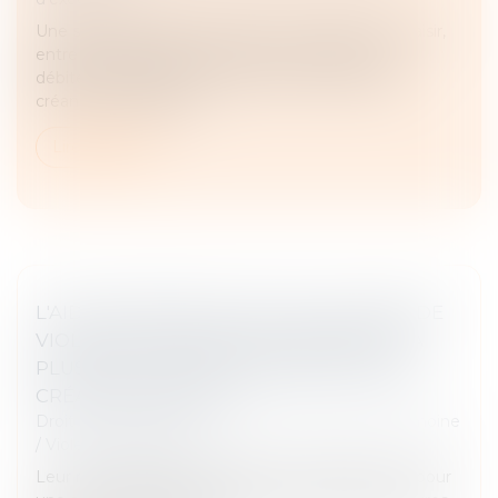
Une saisie-attribution permet à un créancier de saisir,
entre les mains d’un tiers, les créances de son
débiteur. Toutefois, le créancier ne peut saisir les
créances du débiteur...
Lire la suite
L'AIDE D'URGENCE POUR LES VICTIMES DE
VIOLENCES CONJUGALES A BÉNÉFICIÉ À
PLUS DE 40 000 PERSONNES DEPUIS SA
CRÉATION FIN 2023
Droit de la famille, des personnes et de leur patrimoine
/
Violences familiales
Leur montant moyen attribué est de 890 euros, pour