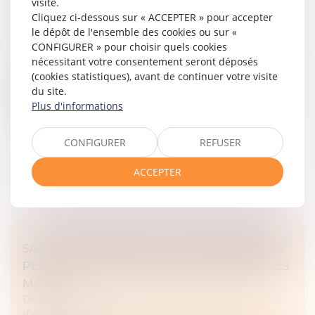
RECEL DE COMMUNAUTÉ : ATTENTION AUX
visite.
Cliquez ci-dessous sur « ACCEPTER » pour accepter
CESSIONS D’ACTIONS À VIL PRIX
le dépôt de l'ensemble des cookies ou sur «
Droit de la famille, des personnes et de leur patrimoine
CONFIGURER » pour choisir quels cookies
/
Couples et régime matrimoniaux
nécessitant votre consentement seront déposés
En matière de liquidation du régime matrimonial,
(cookies statistiques), avant de continuer votre visite
l’article 1477 du Code civil prévoit que l’époux qui
du site.
recèle un bien commun est privé de sa part dans ce
Plus d'informations
bien. Lorsqu’il s’agit d...
CONFIGURER
REFUSER
Lire la suite
ACCEPTER
SAISIE-ATTRIBUTION : QUELLES CRÉANCES
PEUVENT ÊTRE SAISIES, ET ENTRE QUELLES
MAINS ?
Droit des obligations et des suretés
/
Mesures
d'exécution