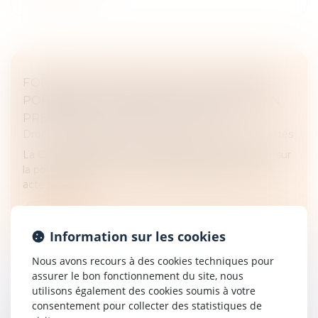
FORCE EXÉCUTOIRE DE L’ACTE NOTARIÉ :
PORTÉE DE LA FORMULE EXÉCUTOIRE EN
PRÉSENCE D’UNE SOUS-CAUTION
Droit des obligations et des suretés
/
Droit des sûretés
La Cour de cassation a été appelée à se prononcer sur
la portée d’une formule exécutoire apposée sur un
acte notarié...
Lire la suite
Information sur les cookies
Nous avons recours à des cookies techniques pour
assurer le bon fonctionnement du site, nous
utilisons également des cookies soumis à votre
consentement pour collecter des statistiques de