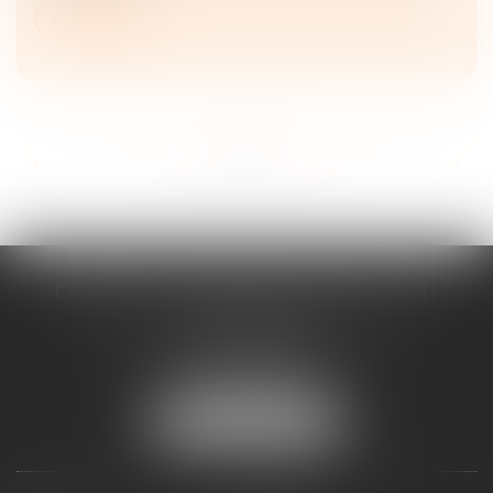
Lire la suite
...
...
<<
<
21
22
23
24
25
26
27
>
>>
CABINET D'AVOCATS CHEVALLIER-
FILLASTRE
8 place du Marche-Brauhauban
65000 TARBES
Tél :
05 62 93 44 96
NOUS LOCALISER