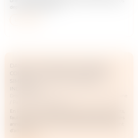
une enveloppe globale chiffrée à 37,3 millions d'euros
depuis décembre 2023...
Lire la suite
DANS LE CADRE D'UNE SUCCESSION,
COMMENT LA NOUVELLE LÉGISLATION
SIMPLIFIE LA VENTE DES BIENS EN
INDIVISION ?
Droit de la famille, des personnes et de leur patrimoine
/
Patrimoine et succession
En France, des milliers de logements restent vacants,
faute d’accord entre les héritiers. Parfois pendant des
années. Pour y remédier, l’Assemblée nationale vient
d’adopter une...