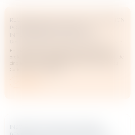
RECEVABILITÉ DE L’ACTION : L’ASSIGNATION
POUR OPPOSABILITÉ SUFFIT À
INTERROMPRE LA PRESCRIPTION
Droit des obligations et des suretés
/
Procédure civile
En matière de responsabilité contractuelle entre
professionnels, la prescription de droit commun est de
cinq ans (L 110-4 du Code de commerce et 2224 du
Code civil). Une demande...
Lire la suite
INSCRIPTION D’UNE HYPOTHÈQUE
PENDANT UN PLAN DE SAUVEGARDE :