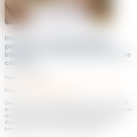
Inscription d’une hypothèque
pendant un plan de sauvegarde :
interdiction confirmée par la Cour de
cassation
Publié le :
16/07/2025
Droit des obligations et des suretés
/
Droit des sûretés
Source :
www.lemag-juridique.com
Dans le cadre d’une procédure collective, l’article L 622-30
du Code de commerce interdit, sauf exceptions, l’inscription
de sûretés sur les biens du débiteur après le jugement
d’ouverture. Cette interdiction s’applique également
pendant l’exécution d’un plan de sauvegarde...