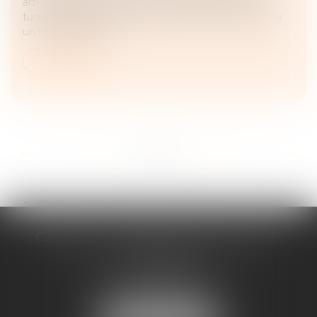
articles 449 et 450 du Code civil prévoient que la
tutelle familiale doit être préférée à celle exercée par
un mandataire jud...
Lire la suite
...
...
<<
<
10
11
12
13
14
15
16
>
>>
CABINET D'AVOCATS CHEVALLIER-
FILLASTRE
8 place du Marche-Brauhauban
65000 TARBES
Tél :
05 62 93 44 96