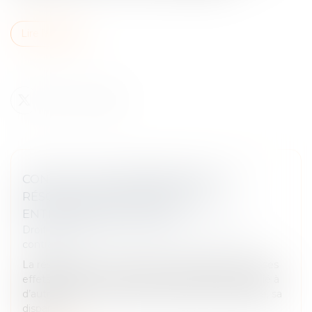
Lire la suite
CONTRATS INTERDÉPENDANTS : LA
RÉSOLUTION NOTIFIÉE SUFFIT À
ENTRAÎNER LA CADUCITÉ
Droit des obligations et des suretés
/
Droit des
contrats
La résolution d’un contrat par notification produit ses
effets de plein droit. Lorsqu’un contrat résolu est lié à
d’autres dans le cadre d’une opération d’ensemble, sa
dispariti...