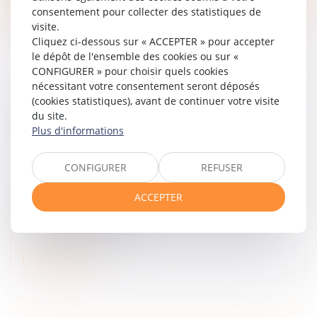
consentement pour collecter des statistiques de
visite.
Cliquez ci-dessous sur « ACCEPTER » pour accepter
le dépôt de l'ensemble des cookies ou sur «
CONFIGURER » pour choisir quels cookies
nécessitant votre consentement seront déposés
LUTTE CONTRE LES VIOLENCES FAITES AUX
(cookies statistiques), avant de continuer votre visite
FEMMES : DES FINANCEMENTS À
du site.
Plus d'informations
RENFORCER SELON LE SÉNAT
Droit de la famille, des personnes et de leur patrimoine
/
Violences familiales
CONFIGURER
REFUSER
« Une grande cause encore mal dotée » : cinq mois
ACCEPTER
après un bilan au vitriol de la Cour des comptes sur la
politique d’égalité femmes-hommes, un rapport du
Sénat épingle les mont...
Lire la suite