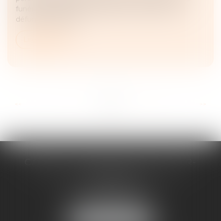
funérailles. À défaut de dispositions expresses du
défunt, il appartien...
Lire la suite
...
...
<<
<
5
6
7
8
9
10
11
>
>>
CABINET D'AVOCATS CHEVALLIER-
FILLASTRE
8 place du Marche-Brauhauban
65000 TARBES
Tél :
05 62 93 44 96
NOUS LOCALISER