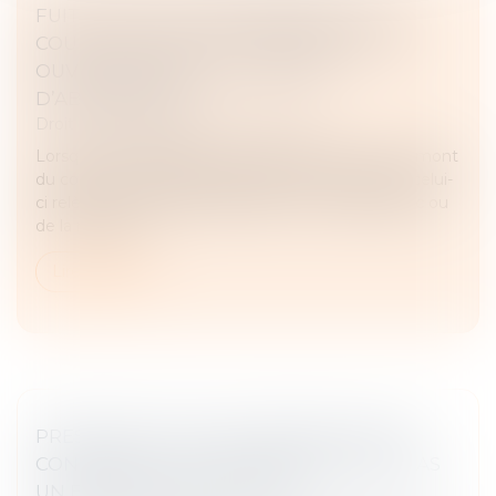
FUITES D’EAU ET RESPONSABILITÉ : LA
COUR DE CASSATION TRANCHE ENTRE
OUVRAGE PUBLIC ET CONTRAT
D’ABONNEMENT
Droit des obligations et des suretés
Lorsqu’une canalisation d’eau potable située en amont
du compteur individuel provoque un dommage, celui-
ci relève-t-il de la responsabilité de l’ouvrage public ou
de la responsa...
Lire la suite
PRESCRIPTION D’UNE CRÉANCE ENTRE
CONCUBINS : LE CONCUBINAGE N’EST PAS
UN EMPÊCHEMENT D’AGIR