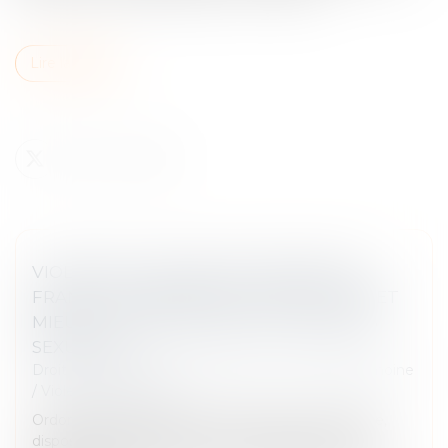
Lire la suite
VIOLENCE À L’ÉGARD DES FEMMES EN
FRANCE : RENFORCER LA PROTECTION ET
MIEUX LUTTER CONTRE LES VIOLENCES
SEXUELLES
Droit de la famille, des personnes et de leur patrimoine
/
Violences familiales
Ordonnances provisoires de protection immédiate,
dispositifs dédiés de prise en charge sanitaire et