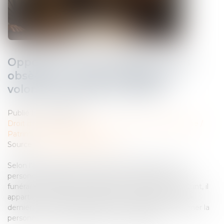
Opposition entre héritiers sur les
obsèques : le juge privilégie la
volonté exprimée du défunt
Publié le :
19/09/2025
Droit de la famille, des personnes et de leur patrimoine
/
Patrimoine et succession
Source :
www.lemag-juridique.com
Selon l’article 3 de la loi du 15 novembre 1887, toute
personne capable peut régler les conditions de ses
funérailles. À défaut de dispositions expresses du défunt, il
appartient au juge de rechercher les intentions de ce
dernier, et, si elles ne peuvent être établies, de désigner la
personne la mieux qualifiée pour en décider...