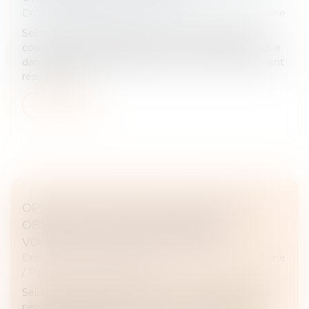
Droit de la famille, des personnes et de leur patrimoine
Selon l’article 2234 du Code civil, la prescription ne
court pas ou est suspendue contre celui qui se trouve
dans l’impossibilité d’agir par suite d’un empêchement
résultant de...
Lire la suite
OPPOSITION ENTRE HÉRITIERS SUR LES
OBSÈQUES : LE JUGE PRIVILÉGIE LA
VOLONTÉ EXPRIMÉE DU DÉFUNT
Droit de la famille, des personnes et de leur patrimoine
/
Patrimoine et succession
Selon l’article 3 de la loi du 15 novembre 1887, toute
personne capable peut régler les conditions de ses