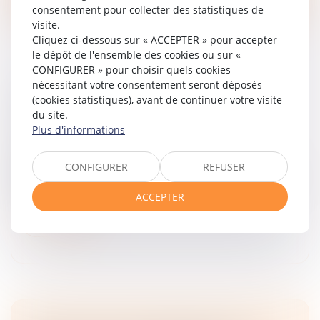
consentement pour collecter des statistiques de
visite.
Cliquez ci-dessous sur « ACCEPTER » pour accepter
le dépôt de l'ensemble des cookies ou sur «
CONFIGURER » pour choisir quels cookies
nécessitant votre consentement seront déposés
LA PORTÉE DE L’ENGAGEMENT DE LA
(cookies statistiques), avant de continuer votre visite
CAUTION - LA FINANCE POUR TOUS
du site.
Droit des obligations et des suretés
Plus d'informations
Pour être juridiquement valable, l’engagement de
caution doit respecter une condition de
CONFIGURER
REFUSER
proportionnalité. Et la caution doit bénéficier d’un droit
à l’information...
ACCEPTER
Lire la suite