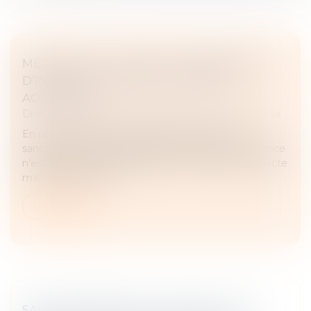
MÉDIATION JUDICIAIRE ET PÉREMPTION
D’INSTANCE : QUELLES DILIGENCES
ACCOMPLIR ?
Droit des obligations et des suretés
/
Procédure civile
En procédure civile, la péremption d’instance
sanctionne l’inertie des parties lorsqu’aucune diligence
n’est accomplie pendant deux ans. Toutefois, tout acte
manifestant la volo...
Lire la suite
SAISIE IMMOBILIÈRE : LE DÉCRET DU 27