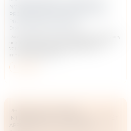
NOVEMBRE 2020 NE PERMET PAS DE
PROLONGER RÉTROACTIVEMENT UNE
PROROGATION JUDICIAIRE
Droit des obligations et des suretés
Dans le cadre d’une procédure de liquidation judiciaire,
une ordonnance du juge-commissaire du 13 février
2017 a autorisé la vente par adjudication d’un
immeuble appartenant au...
Lire la suite
RECHERCHE DE PATERNITÉ
INTERNATIONALE : CASSATION DE L’ARRÊT
APPLIQUANT LA LOI DE FLORIDE