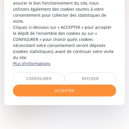
assurer le bon fonctionnement du site, nous
utilisons également des cookies soumis à votre
consentement pour collecter des statistiques de
visite.
Cliquez ci-dessous sur « ACCEPTER » pour accepter
le dépôt de l'ensemble des cookies ou sur «
CONFIGURER » pour choisir quels cookies
VIOLENCES FAITES AUX FEMMES : FAUT-IL
nécessitant votre consentement seront déposés
RÉFORMER L’INCAPACITÉ TOTALE DE
(cookies statistiques), avant de continuer votre visite
TRAVAIL, OU PLUTÔT L’UTILISER
du site.
CORRECTEMENT ?
Plus d'informations
Droit de la famille, des personnes et de leur patrimoine
/
Violences familiales
CONFIGURER
REFUSER
Notion juridique précise, l’incapacité totale de travail
mériterait d’être appliquée différemment, afin de
ACCEPTER
mieux rendre compte de la durée de vie gâchée des
victimes de violence...
Lire la suite