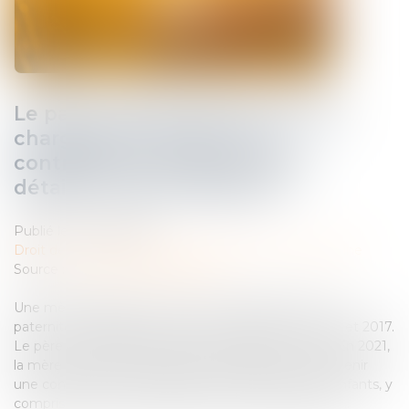
Le parent ayant assumé seul les
charges peut obtenir une
contribution rétroactive sans
détailler chaque dépense !
Publié le :
08/06/2026
Droit de la famille, des personnes et de leur patrimoine
Source :
www.lemag-juridique.com
Une mère assigne un homme en établissement de
paternité à l’égard de ses deux enfants nés en 2014 et 2017.
Le père reconnaît finalement les enfants en 2020. En 2021,
la mère saisit le juge aux affaires familiales afin d'obtenir
une contribution à l'entretien et à l'éducation des enfants, y
compris pour une période antérieure à sa demande...