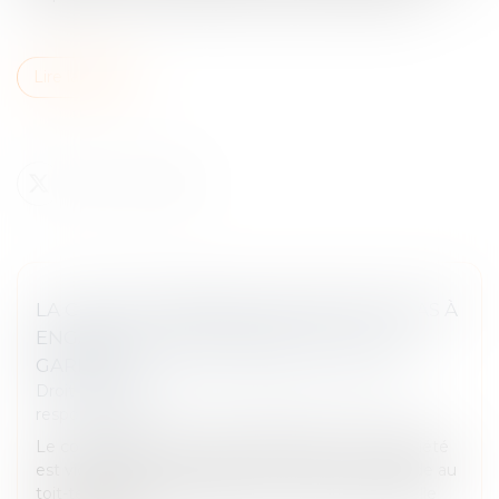
Lire la suite
LA CHUTE D’UNE ÉCHELLE NE SUFFIT PAS À
ENGAGER LA RESPONSABILITÉ DE SON
GARDIEN !
Droit des obligations et des suretés
/
Droit de la
responsabilité
Le co-président du conseil syndical d'une copropriété
est victime d'un accident en 2017 alors qu'il accède au
toit-terrasse de l'immeuble au moyen d'une échelle