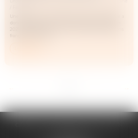
Droit de la famille, des personnes et de leur patrimoine
/
Filiation
Une femme de nationalité américaine et biélorusse a
donné naissance à un enfant en Floride en 2019. En
2021, elle a assigné un homme devant les juridictions
françaises en recher...
Lire la suite
...
...
<<
<
2
3
4
5
6
7
8
>
>>
CABINET D'AVOCATS CHEVALLIER-
FILLASTRE