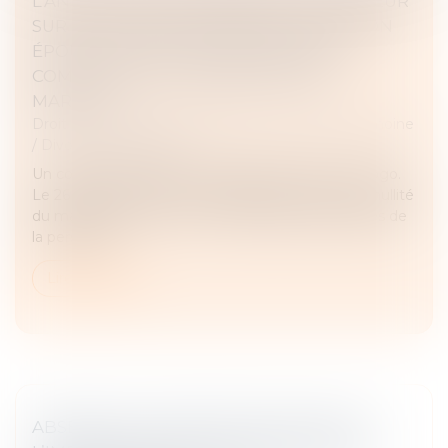
L’ANNULATION DU MARIAGE POUR ERREUR
SUR LES QUALITÉS ESSENTIELLES DE SON
ÉPOUSE SE PRESCRIT EN CINQ ANS À
COMPTER DE LA CÉLÉBRATION DU
MARIAGE
Droit de la famille, des personnes et de leur patrimoine
/
Divorce et séparation
Un couple s’est marié le 23 septembre 2017 au Togo.
Le 26 juin 2023, l’époux a assigné son épouse en nullité
du mariage pour erreur sur les qualités essentielles de
la personne...
Lire la suite
ABSENCE DE CONSIGNES DE SÉCURITÉ :