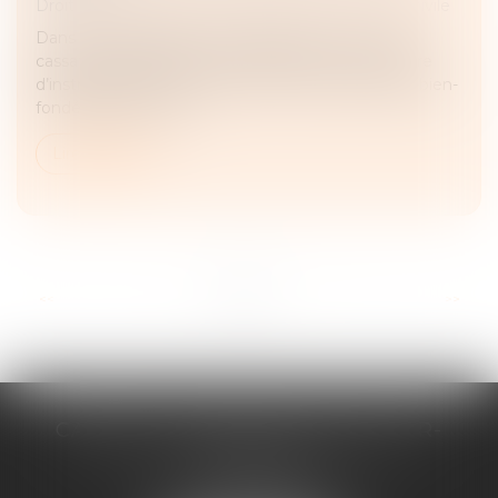
Droit des obligations et des suretés
/
Procédure civile
Dans un arrêt rendu le 18 mai dernier, la Cour de
cassation rappelle que le demandeur à une mesure
d’instruction avant tout procès n’a pas à établir le bien-
fondé de l’action qu...
Lire la suite
...
<<
<
1
2
3
4
5
6
7
>
>>
CABINET D'AVOCATS CHEVALLIER-
FILLASTRE
8 place du Marche-Brauhauban