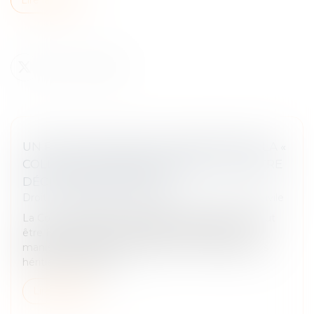
UN POURVOI DIRIGÉ À L’ENCONTRE DE LA «
COLLECTIVITÉ DES HÉRITIERS » DOIT ÊTRE
DÉCLARÉ IRRECEVABLE !
Droit des obligations et des suretés
/
Procédure civile
La Cour de cassation rappelle qu’un pourvoi ne peut
être formé contre une personne décédée ni, de
manière générale, contre la seule « collectivité des
héritiers » de celle-ci...
Lire la suite