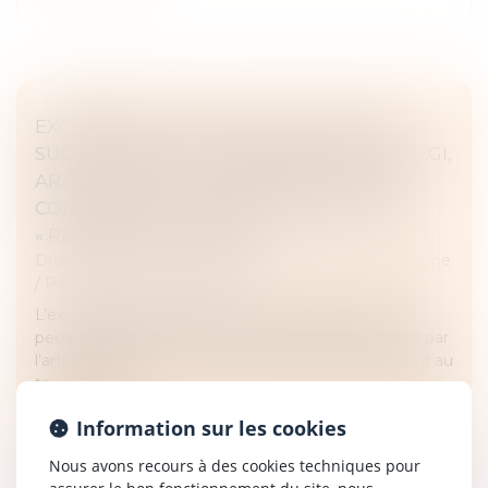
EXONÉRATION TOTALE DE DROITS DE
SUCCESSION ENTRE FRÈRES ET SŒURS (CGI,
ART. 796-0 TER) : ATTENTION DE NE PAS
CONFONDRE « DOMICILE COMMUN » ET
« RÉSIDENCE COMMUNE »
Droit de la famille, des personnes et de leur patrimoine
/
Patrimoine et succession
L’exonération totale de droits de succession dont
peuvent bénéficier certains frères et sœurs portée par
l’article 796-0 ter du CGI est très attractive eu égard au
taux de 35 %...
Information sur les cookies
Lire la suite
Nous avons recours à des cookies techniques pour