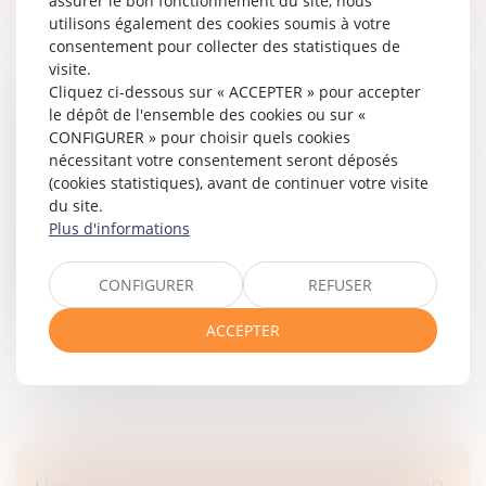
assurer le bon fonctionnement du site, nous
utilisons également des cookies soumis à votre
consentement pour collecter des statistiques de
visite.
Cliquez ci-dessous sur « ACCEPTER » pour accepter
INSTRUCTION EN FAMILLE SANS
le dépôt de l'ensemble des cookies ou sur «
AUTORISATION : CONDAMNATION DES
CONFIGURER » pour choisir quels cookies
PARENTS
nécessitant votre consentement seront déposés
Droit de la famille, des personnes et de leur patrimoine
(cookies statistiques), avant de continuer votre visite
du site.
Deux parents pratiquent l’instruction en famille pour
Plus d'informations
leurs enfants. Le 10 mars 2023, ils reçoivent une mise
en demeure d’inscrire leurs enfants dans un
établissement scolaire....
CONFIGURER
REFUSER
Lire la suite
ACCEPTER