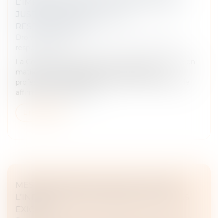
L’IMPRUDENCE DE LA VICTIME NE PEUT
JUSTIFIER UN PARTAGE DE
RESPONSABILITÉ !
Droit des obligations et des suretés
/
Droit de la
responsabilité
La Cour de cassation opère une évolution notable en
matière de responsabilité des organisateurs
professionnels d’activités sportives ou de loisirs. Elle
affirme que lorsque le p...
Lire la suite
MESURE D’INSTRUCTION IN FUTURUM :
L’INDEMNISATION PRÉALABLE N’EST PAS
EXIGÉE