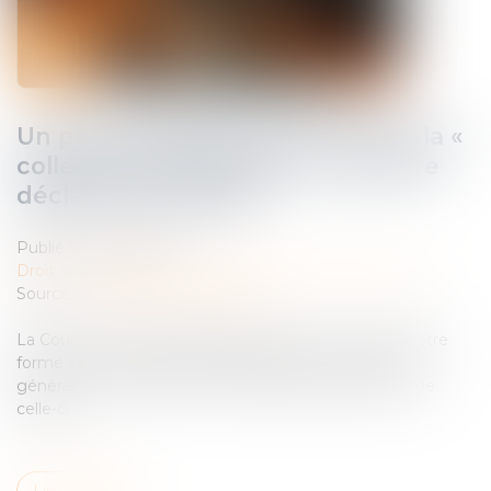
Un pourvoi dirigé à l’encontre de la «
collectivité des héritiers » doit être
déclaré irrecevable !
Publié le :
25/06/2026
Droit des obligations et des suretés
/
Procédure civile
Source :
www.lemag-juridique.com
La Cour de cassation rappelle qu’un pourvoi ne peut être
formé contre une personne décédée ni, de manière
générale, contre la seule « collectivité des héritiers » de
celle-ci...
Lire la suite