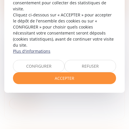
Lire la suite
consentement pour collecter des statistiques de
visite.
Cliquez ci-dessous sur « ACCEPTER » pour accepter
le dépôt de l'ensemble des cookies ou sur «
CONFIGURER » pour choisir quels cookies
nécessitant votre consentement seront déposés
(cookies statistiques), avant de continuer votre visite
SUCCESSION ET QUASI-USUFRUIT :
du site.
L’ADMINISTRATION PEUT-ELLE RECTIFIER
Plus d'informations
UNE DETTE DÉCLARÉE AU PASSIF ?
Droit de la famille, des personnes et de leur patrimoine
CONFIGURER
REFUSER
L'administration fiscale peut écarter une dette inscrite
ACCEPTER
au passif d’une succession si celle-ci n'a pas été
personnellement constatée par l'officier public dans
l'exercice de se...
Lire la suite