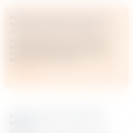
PÉREMPTION D’INSTANCE : UNE ACTION
TARDIVE EST UNE ACTION PERDUE
Droit des obligations et des suretés
/
Procédure civile
La péremption d’instance est un mécanisme
procédural qui entraîne l’extinction d’une instance
lorsque les parties s’abstiennent d’accomplir des
diligences pendant un certain dél...
Lire la suite
POINT SUR L’EXÉCUTION FORCÉE EN
NATURE
Droit des obligations et des suretés
/
Droit des