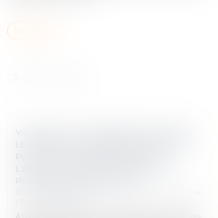
Lire la suite
VIOLENCES ET HARCÈLEMENT SUBIS PAR
LES FEMMES : LE DÉFENSEUR DES DROITS
POINTE DES INSUFFISANCES DANS
L’ACCUEIL, LA PRISE EN CHARGE ET LA
RECONNAISSANCE DES FAITS
Droit de la famille, des personnes et de leur patrimoine
/
Violences familiales
À l’occasion de la Journée internationale des droits des