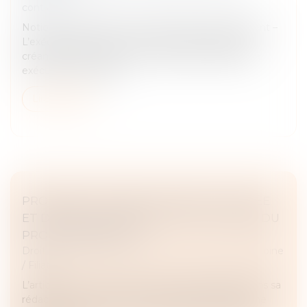
contrats
Notion et distinction avec l’exécution par équivalent –
L’exécution forcée en nature est l’exercice par le
créancier d’un moyen de contraindre le débiteur à
exécuter son obligat...
Lire la suite
PROCRÉATION MÉDICALEMENT ASSISTÉE
ET DÉCÈS DU CONJOINT : EST-CE LA FIN DU
PROJET PARENTAL ?
Droit de la famille, des personnes et de leur patrimoine
/
Filiation
L’article L 2141-2 du Code de la santé publique, dans sa
rédaction issue de la loi du 2 août 2021, conditionne