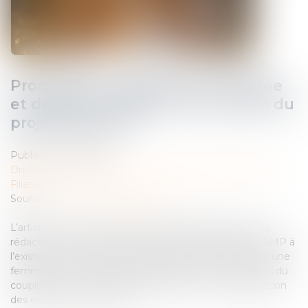
Procréation médicalement assistée
et décès du conjoint : est-ce la fin du
projet parental ?
Publié le :
17/03/2025
Droit de la famille, des personnes et de leur patrimoine
/
Filiation
Source :
www.lemag-juridique.com
L’article L 2141-2 du Code de la santé publique, dans sa
rédaction issue de la loi du 2 août 2021, conditionne l’AMP à
l’existence d’un projet parental porté par un couple ou une
femme seule. Toutefois, le décès de l’un des membres du
couple met fin à ce projet, empêchant ainsi l’implantation
des embryons conservés...