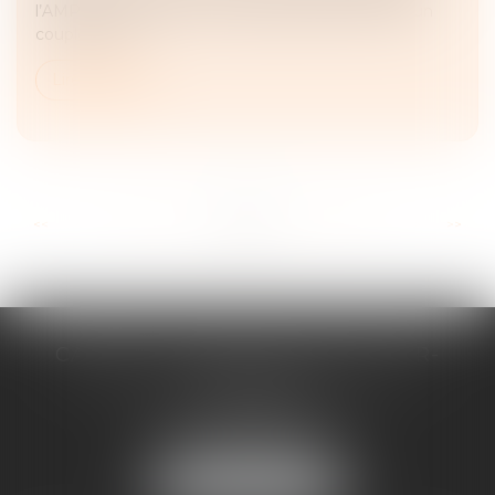
l’AMP à l’existence d’un projet parental porté par un
couple ou un...
Lire la suite
...
...
<<
<
23
24
25
26
27
28
29
>
>>
CABINET D'AVOCATS CHEVALLIER-
FILLASTRE
8 place du Marche-Brauhauban
65000 TARBES
Tél :
05 62 93 44 96
NOUS LOCALISER