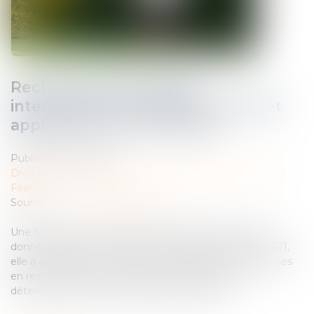
Recherche de paternité
internationale : cassation de l’arrêt
appliquant la loi de Floride
Publié le :
02/06/2026
Droit de la famille, des personnes et de leur patrimoine
/
Filiation
Source :
www.lemag-juridique.com
Une femme de nationalité américaine et biélorusse a
donné naissance à un enfant en Floride en 2019. En 2021,
elle a assigné un homme devant les juridictions françaises
en recherche de paternité. Le litige portait sur la
détermination de la loi applicable à la filiation...