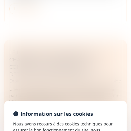
Lire la suite
LE PARENT AYANT ASSUMÉ SEUL LES
CHARGES PEUT OBTENIR UNE
CONTRIBUTION RÉTROACTIVE SANS
DÉTAILLER CHAQUE DÉPENSE !
Droit de la famille, des personnes et de leur patrimoine
Une mère assigne un homme en établissement de
paternité à l’égard de ses deux enfants nés en 2014 et
2017. Le père reconnaît finalement les enfants en
2020. En 2021, la mère sai...
Information sur les cookies
Lire la suite
Nous avons recours à des cookies techniques pour
assurer le bon fonctionnement du site, nous