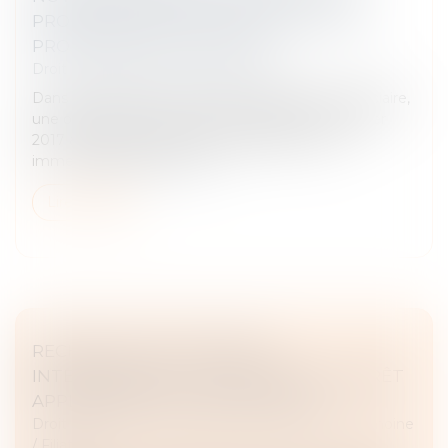
PROLONGER RÉTROACTIVEMENT UNE
PROROGATION JUDICIAIRE
Droit des obligations et des suretés
Dans le cadre d’une procédure de liquidation judiciaire,
une ordonnance du juge-commissaire du 13 février
2017 a autorisé la vente par adjudication d’un
immeuble appartenant au...
Lire la suite
RECHERCHE DE PATERNITÉ
INTERNATIONALE : CASSATION DE L’ARRÊT
APPLIQUANT LA LOI DE FLORIDE
Droit de la famille, des personnes et de leur patrimoine
/
Filiation