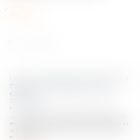
Lire la suite
LA CHUTE D’UNE ÉCHELLE NE SUFFIT PAS À
ENGAGER LA RESPONSABILITÉ DE SON
GARDIEN !
Droit des obligations et des suretés
/
Droit de la
responsabilité
Le co-président du conseil syndical d'une copropriété
est victime d'un accident en 2017 alors qu'il accède au
toit-terrasse de l'immeuble au moyen d'une échelle
installée dans l...