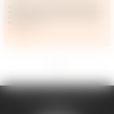
Une femme de nationalité américaine et biélorusse a
donné naissance à un enfant en Floride en 2019. En
2021, elle a assigné un homme devant les juridictions
françaises en recher...
Lire la suite
...
...
<<
<
2
3
4
5
6
7
8
>
>>
CABINET D'AVOCATS CHEVALLIER-
FILLASTRE
8 place du Marche-Brauhauban