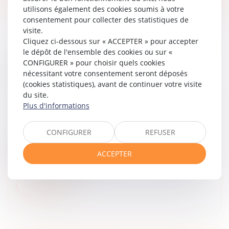
utilisons également des cookies soumis à votre
consentement pour collecter des statistiques de
visite.
Cliquez ci-dessous sur « ACCEPTER » pour accepter
le dépôt de l'ensemble des cookies ou sur «
VIOLENCES FAITES AUX FEMMES : FAUT-IL
CONFIGURER » pour choisir quels cookies
RÉFORMER L’INCAPACITÉ TOTALE DE
nécessitant votre consentement seront déposés
TRAVAIL, OU PLUTÔT L’UTILISER
(cookies statistiques), avant de continuer votre visite
CORRECTEMENT ?
du site.
Plus d'informations
Droit de la famille, des personnes et de leur patrimoine
/
Violences familiales
CONFIGURER
REFUSER
Notion juridique précise, l’incapacité totale de travail
mériterait d’être appliquée différemment, afin de
ACCEPTER
mieux rendre compte de la durée de vie gâchée des
victimes de violence...
Lire la suite