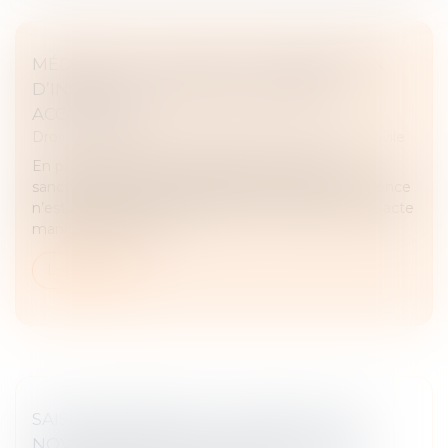
MÉDIATION JUDICIAIRE ET PÉREMPTION
D’INSTANCE : QUELLES DILIGENCES
ACCOMPLIR ?
Droit des obligations et des suretés
/
Procédure civile
En procédure civile, la péremption d’instance
sanctionne l’inertie des parties lorsqu’aucune diligence
n’est accomplie pendant deux ans. Toutefois, tout acte
manifestant la volo...
Lire la suite
SAISIE IMMOBILIÈRE : LE DÉCRET DU 27
NOVEMBRE 2020 NE PERMET PAS DE