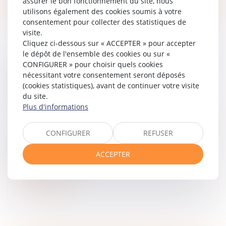
assurer le bon fonctionnement du site, nous
utilisons également des cookies soumis à votre
consentement pour collecter des statistiques de
visite.
Cliquez ci-dessous sur « ACCEPTER » pour accepter
le dépôt de l'ensemble des cookies ou sur «
LE JUGE DE L’EXÉCUTION EST COMPÉTENT
CONFIGURER » pour choisir quels cookies
nécessitant votre consentement seront déposés
POUR STATUER SUR LA RÉSISTANCE
(cookies statistiques), avant de continuer votre visite
ABUSIVE À L’EXÉCUTION D’UN TITRE
du site.
EXÉCUTOIRE
Plus d'informations
Droit des obligations et des suretés
/
Procédure civile
L’astreinte est une mesure comminatoire destinée à
CONFIGURER
REFUSER
contraindre une partie à exécuter une décision de
justice. La liquidation de l’astreinte est soumise à la
ACCEPTER
prescription de droi...
Lire la suite