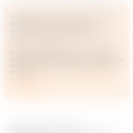
SUCCESSION ET SOCIÉTÉ CIVILE : CESSION
OPPOSABLE ENTRE HÉRITIERS ET
INTÉRÊTS DU RAPPORT PRÉCISÉS
Droit de la famille, des personnes et de leur patrimoine
/
Patrimoine et succession
En matière successorale, les héritiers sont saisis de
plein droit du patrimoine du défunt. Lorsqu’un défunt a
cédé des parts sociales sans respecter les formalités
de publicité...
Lire la suite
BIENS COMMUNS ET DETTES