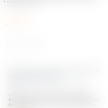
aucune récompense...
Lire la suite
POINT SUR LA NULLITÉ : DISTINCTION AVEC
LES SANCTIONS VOISINES
Droit des obligations et des suretés
/
Droit des
contrats
Lorsqu’une condition de formation du contrat fait
défaut, l’accord de volontés ne peut valablement créer
des effets de droit car un contrat ne peut faire naître