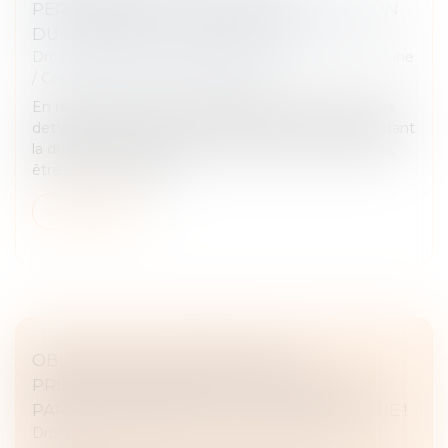
PERSONNELLES : PAS DE CONDAMNATION
DU CONJOINT NON DÉBITEUR
Droit de la famille, des personnes et de leur patrimoine
/
Couples et régime matrimoniaux
En régime de communauté légale, le paiement des
dettes personnelles contractées par un époux pendant
la durée du mariage peut, sous certaines conditions,
être poursuivi sur les...
Lire la suite
OBLIGATION D’INFORMATION
PRÉCONTRACTUELLE ET CESSION DE
PARTS : ATTENTION À L’HUILE DE FRITURE !
Droit des obligations et des suretés
/
Droit des