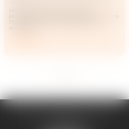
contrats
La Cour de cassation a pu rendre un arrêt
particulièrement intéressant sur l’application de l’article
1112-1 du Code civil et sur l’étendue du devoir
d’information...
Lire la suite
...
...
<<
<
15
16
17
18
19
20
21
>
>>
CABINET D'AVOCATS CHEVALLIER-
FILLASTRE
8 place du Marche-Brauhauban