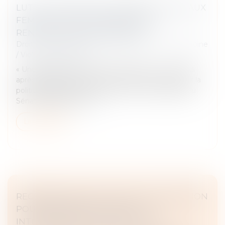
LUTTE CONTRE LES VIOLENCES FAITES AUX
FEMMES : DES FINANCEMENTS À
RENFORCER SELON LE SÉNAT
Droit de la famille, des personnes et de leur patrimoine
/
Violences familiales
« Une grande cause encore mal dotée » : cinq mois
après un bilan au vitriol de la Cour des comptes sur la
politique d’égalité femmes-hommes, un rapport du
Sénat épingle les mont...
Lire la suite
RECEVABILITÉ DE L’ACTION : L’ASSIGNATION
POUR OPPOSABILITÉ SUFFIT À
INTERROMPRE LA PRESCRIPTION