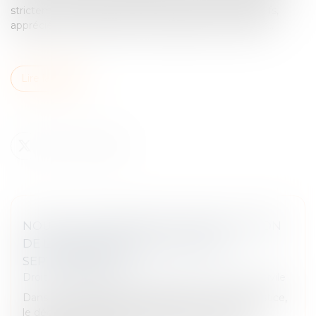
strictement et être fondée sur des éléments objectifs,
appréciés au regard de l’intérêt supérieur de l’enfant...
Lire la suite
NOUVELLES MESURES DE SIMPLIFICATION
DE LA PROCÉDURE CIVILE AU 1ER
SEPTEMBRE 2025
Droit des obligations et des suretés
/
Procédure civile
Dans le prolongement du plan d’action pour la justice,
le décret du 8 juillet 2025 introduit une série de