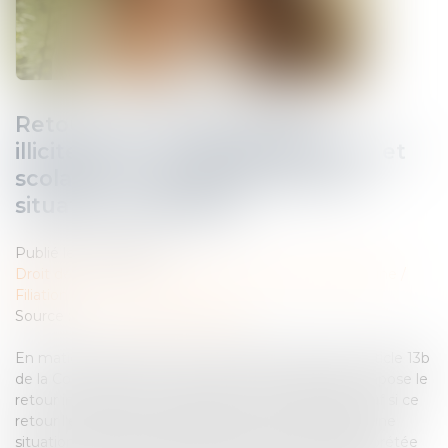
Retour d’un enfant déplacé
illicitement : la stabilité affective et
scolaire ne caractérise pas une
situation intolérable
Publié le :
21/07/2025
Droit de la famille, des personnes et de leur patrimoine
/
Filiation
Source :
www.lemag-juridique.com
En matière d’enlèvement international d’enfant, l’article 13b
de la Convention de La Haye du 25 octobre 1980 impose le
retour immédiat de l’enfant illicitement déplacé, sauf si ce
retour l’expose à un danger grave ou le place dans une
situation intolérable. Cette exception doit être interprétée