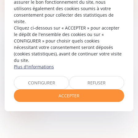
assurer le bon fonctionnement du site, nous
utilisons également des cookies soumis à votre
consentement pour collecter des statistiques de
visite.
Cliquez ci-dessous sur « ACCEPTER » pour accepter
le dépôt de l'ensemble des cookies ou sur «
CONFIGURER » pour choisir quels cookies
CONTRATS INTERDÉPENDANTS : LA
nécessitant votre consentement seront déposés
RÉSOLUTION NOTIFIÉE SUFFIT À
(cookies statistiques), avant de continuer votre visite
ENTRAÎNER LA CADUCITÉ
du site.
Droit des obligations et des suretés
/
Droit des
Plus d'informations
contrats
La résolution d’un contrat par notification produit ses
CONFIGURER
REFUSER
effets de plein droit. Lorsqu’un contrat résolu est lié à
d’autres dans le cadre d’une opération d’ensemble, sa
ACCEPTER
dispariti...
Lire la suite