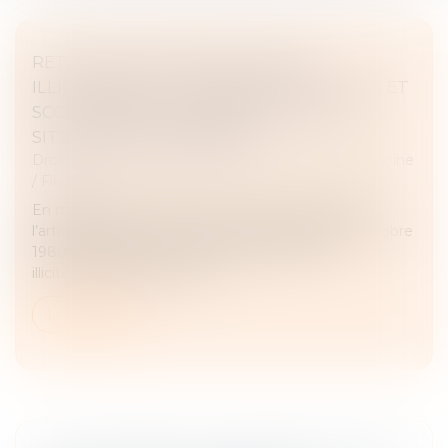
RETOUR D’UN ENFANT DÉPLACÉ
ILLICITEMENT : LA STABILITÉ AFFECTIVE ET
SCOLAIRE NE CARACTÉRISE PAS UNE
SITUATION INTOLÉRABLE
Droit de la famille, des personnes et de leur patrimoine
/
Filiation
En matière d’enlèvement international d’enfant,
l’article 13b de la Convention de La Haye du 25 octobre
1980 impose le retour immédiat de l’enfant
illicitement déplacé, sauf si...
Lire la suite