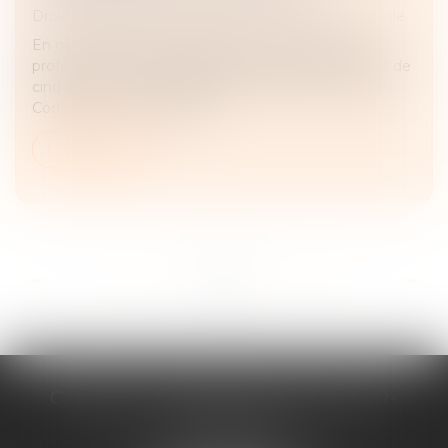
Droit des obligations et des suretés
/
Procédure civile
En matière de responsabilité contractuelle entre
professionnels, la prescription de droit commun est de
cinq ans (L 110-4 du Code de commerce et 2224 du
Code civil). Une demande...
Lire la suite
...
...
<<
<
10
11
12
13
14
15
16
>
>>
CABINET D'AVOCATS CHEVALLIER-
FILLASTRE