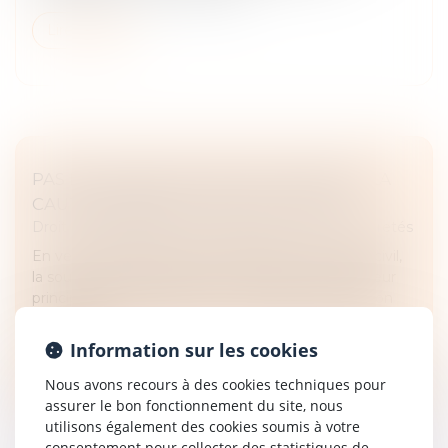
Lire la suite
PAS DE DEVOIR DE MISE EN GARDE DE LA
CAUTION ENVERS LA SOUS-CAUTION
Droit des obligations et des suretés
/
Droit des sûretés
En vertu de l’ancien article 2291 alinéa 2 du Code civil,
la sous-caution garantit non pas la dette du débiteur
principal envers le créancier, mais celle de la caution
envers ce...
Information sur les cookies
Lire la suite
Nous avons recours à des cookies techniques pour
assurer le bon fonctionnement du site, nous
utilisons également des cookies soumis à votre
consentement pour collecter des statistiques de