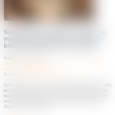
Succession et biens sans maître : se
manifester dans les 30 ans suffit à
bloquer l’appropriation publique
Publié le :
17/04/2025
Droit de la famille, des personnes et de leur patrimoine
/
Patrimoine et succession
Source :
www.lemag-juridique.com
Selon l’article L 1123-1 1° du Code général de la propriété des
personnes publiques, dans sa version applicable avant la loi
du 21 février 2022, sont considérés comme n’ayant pas de
maître les biens faisant partie d’une succession ouverte
depuis plus de trente ans...