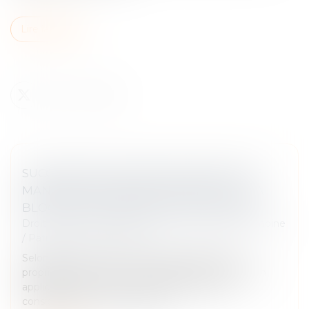
Lire la suite
SUCCESSION ET BIENS SANS MAÎTRE : SE
MANIFESTER DANS LES 30 ANS SUFFIT À
BLOQUER L’APPROPRIATION PUBLIQUE
Droit de la famille, des personnes et de leur patrimoine
/
Patrimoine et succession
Selon l’article L 1123-1 1° du Code général de la
propriété des personnes publiques, dans sa version
applicable avant la loi du 21 février 2022, sont
considérés comme n’ayant pa...