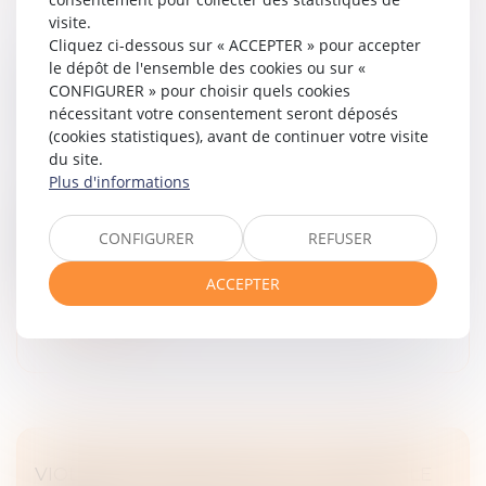
visite.
Cliquez ci-dessous sur « ACCEPTER » pour accepter
FILIATION NATURELLE ET PREUVE DE LA
le dépôt de l'ensemble des cookies ou sur «
CONFIGURER » pour choisir quels cookies
POSSESSION D’ÉTAT : QUAND COMMENCE
nécessitant votre consentement seront déposés
LA PRESCRIPTION ?
(cookies statistiques), avant de continuer votre visite
Droit de la famille, des personnes et de leur patrimoine
du site.
/
Filiation
Plus d'informations
L’article 330 du Code civil prévoit que la possession
d’état peut être judiciairement constatée à la
CONFIGURER
REFUSER
demande de toute personne y ayant intérêt, dans un
délai de dix ans à compte...
ACCEPTER
Lire la suite
VIOLENCES CONJUGALES : LE « CONTRÔLE