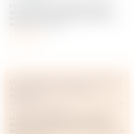
L’article 386 du Code de procédure civile prévoit
qu’une instance peut être frappée de péremption
lorsqu’aucune diligence n’est accomplie pendant un
délai de deux ans. Toutefois...
Lire la suite
LE DROIT DE RETOUR LÉGAL SE TRANSMET
AUX HÉRITIERS DE L’ASCENDANT
DONATEUR
Droit de la famille, des personnes et de leur patrimoine
/
Patrimoine et succession
Le droit de retour légal permet à un ascendant
donateur de récupérer les biens qu’il a donnés à un
enfant décédé sans postérité. Prévu à l’article 738-2 du