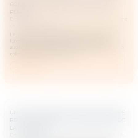
COERCITIF » BIENTÔT DANS LE CODE
PÉNAL ?
Droit de la famille, des personnes et de leur patrimoine
/
Violences familiales
Le jeudi 20 mars 2025, la délégation aux droits des
femmes et la commission des Lois du Sénat
auditionnaient des chercheurs, des magistrates et un
colonel de gendarmerie au suje...
Lire la suite
UNE DILIGENCE DANS UNE AUTRE AFFAIRE
PEUT-ELLE EMPÊCHER LA PÉREMPTION DE
LA PREMIÈRE ?
Droit des obligations et des suretés
/
Procédure civile