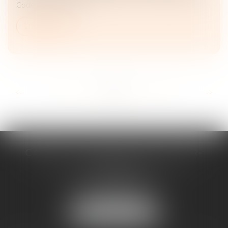
Code civil, ce droit...
Lire la suite
...
...
<<
<
20
21
22
23
24
25
26
>
>>
CABINET D'AVOCATS CHEVALLIER-
FILLASTRE
8 place du Marche-Brauhauban
65000 TARBES
Tél :
05 62 93 44 96
NOUS LOCALISER