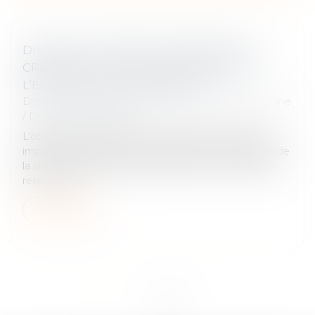
DIVORCE ET SÉPARATION DE BIENS : LA
CRÉANCE EST-ELLE À L’ENCONTRE DE
L’ÉPOUX OU DE L’INDIVISION ?
Droit de la famille, des personnes et de leur patrimoine
/
Divorce et séparation
L’obligation de contribuer aux charges du mariage
impose à chaque époux de participer aux dépenses de
la vie commune proportionnellement à ses facultés
respectives...
Lire la suite
<<
<
1
2
>
>>