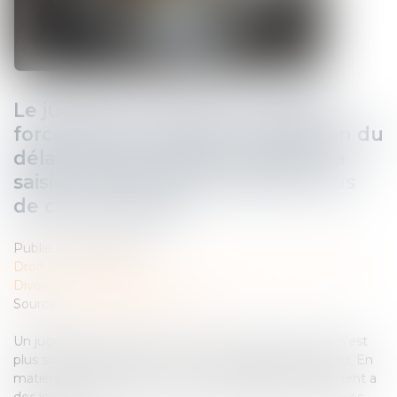
Le jugement de divorce acquiert
force de chose jugée à l’expiration du
délai d’appel, rendant prescrite la
saisie conservatoire pratiquée plus
de cinq ans après
Publié le :
28/01/2025
Droit de la famille, des personnes et de leur patrimoine
/
Divorce et séparation
Source :
www.lemag-juridique.com
Un jugement acquiert force de chose jugée lorsqu’il n’est
plus susceptible d’aucun recours suspensif d’exécution. En
matière de divorce, la force de chose jugée du jugement a
des incidences directes sur les actions liées aux créances