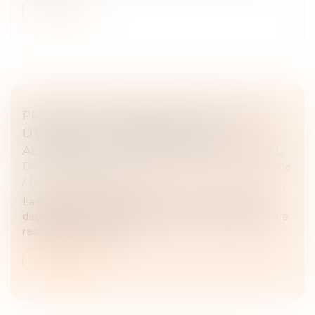
Lire la suite
PRESTATION COMPENSATOIRE ET DROIT
D’USAGE ET D’HABITATION : UNE
ALTERNATIVE AU VERSEMENT EN CAPITAL
Droit de la famille, des personnes et de leur patrimoine
/
Divorce et séparation
La prestation compensatoire vise à compenser la
disparité que le divorce crée dans les conditions de vie
respectives des époux...
Lire la suite