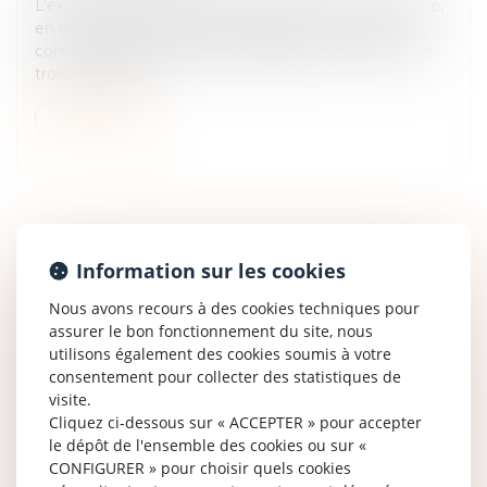
L’exequatur d’une décision étrangère est subordonné,
en droit international privé français (en l'absence de
convention ou règlement applicable), à la réunion de
trois conditions...
Lire la suite
Information sur les cookies
LE JUGEMENT DE DIVORCE ACQUIERT
FORCE DE CHOSE JUGÉE À L’EXPIRATION
Nous avons recours à des cookies techniques pour
assurer le bon fonctionnement du site, nous
DU DÉLAI D’APPEL, RENDANT PRESCRITE
utilisons également des cookies soumis à votre
LA SAISIE CONSERVATOIRE PRATIQUÉE
consentement pour collecter des statistiques de
PLUS DE CINQ ANS APRÈS
visite.
Droit de la famille, des personnes et de leur patrimoine
Cliquez ci-dessous sur « ACCEPTER » pour accepter
/
Divorce et séparation
le dépôt de l'ensemble des cookies ou sur «
CONFIGURER » pour choisir quels cookies
Un jugement acquiert force de chose jugée lorsqu’il