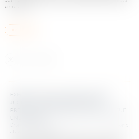
entre époux...
Lire la suite
EXEQUATUR ET AUTORITÉ DE CHOSE
JUGÉE : LA DISSIMULATION D’UNE
PRESTATION COMPENSATOIRE CONSTITUE
UNE FRAUDE
Droit de la famille, des personnes et de leur patrimoine
/
Divorce et séparation