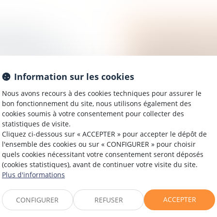
UGÉE : LA
LE JUGEMENT DE
COMPENSATOIRE
CHOSE JUGÉE À L
RENDANT PRESCRI
 patrimoine
/
Divorce
PRATIQUÉE PLUS 
Information sur les cookies
Droit de la famille, 
Nous avons recours à des cookies techniques pour assurer le
et séparation
ubordonné, en droit
bon fonctionnement du site, nous utilisons également des
e convention ou
Un jugement acquiert
cookies soumis à votre consentement pour collecter des
onditions...
statistiques de visite.
susceptible d’aucun 
Cliquez ci-dessous sur « ACCEPTER » pour accepter le dépôt de
de divorce, la force 
l'ensemble des cookies ou sur « CONFIGURER » pour choisir
quels cookies nécessitant votre consentement seront déposés
Lire la suite
(cookies statistiques), avant de continuer votre visite du site.
Plus d'informations
ACCEPTER
CONFIGURER
REFUSER