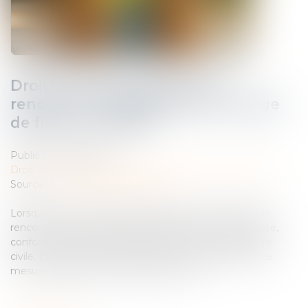
Droit de visite en espace de
rencontre : l’obligation pour le juge
de fixer une durée
Publié le :
25/03/2025
Droit de la famille, des personnes et de leur patrimoine
Source :
www.lemag-juridique.com
Lorsqu'un droit de visite est exercé dans un espace de
rencontre, le juge doit impérativement en fixer la durée,
conformément à l'article 1180-5 du Code de procédure
civile. L'absence de précision quant à la durée de cette
mesure constitue une violation de la loi...