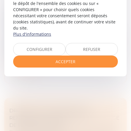
le dépôt de l'ensemble des cookies ou sur «
CONFIGURER » pour choisir quels cookies
MARIAGE SOUS COMMUNAUTÉ :
nécessitant votre consentement seront déposés
CONFISCATION POSSIBLE D’UN BIEN
(cookies statistiques), avant de continuer votre visite
COMMUN EN VALEUR
du site.
Plus d'informations
Droit de la famille, des personnes et de leur patrimoine
Dans le cadre d’un mariage soumis au régime de la
communauté légale, les biens acquis pendant l’union
CONFIGURER
REFUSER
sont, en principe, des biens communs...
ACCEPTER
Lire la suite
DROIT DE VISITE EN ESPACE DE
RENCONTRE : L’OBLIGATION POUR LE JUGE
DE FIXER UNE DURÉE