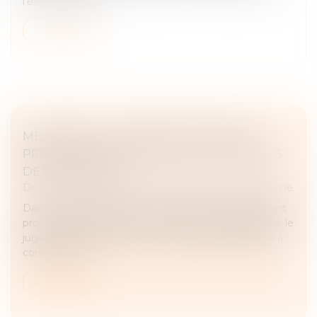
l'exercice de se...
Lire la suite
MESURE DE PLACEMENT PROVISOIRE :
PRÉCISION SUR LE DÉCOMPTE DES DÉLAIS
DE PROCÉDURE !
Droit de la famille, des personnes et de leur patrimoine
Dans le cadre d’une mesure d’urgence de placement
provisoire à l’initiative du Procureur de la République, le
juge des enfants doit, dans un délai de quinze jours à
compter de s...
Lire la suite