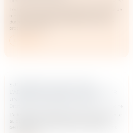
Droit de la famille, des personnes et de leur patrimoine
Lorsqu'un droit de visite est exercé dans un espace de
rencontre, le juge doit impérativement en fixer la
durée, conformément à l'article 1180-5 du Code de
procédure civile. L'a...
Lire la suite
SUCCESSION ET QUASI-USUFRUIT :
L’ADMINISTRATION PEUT-ELLE RECTIFIER
UNE DETTE DÉCLARÉE AU PASSIF ?
Droit de la famille, des personnes et de leur patrimoine
L'administration fiscale peut écarter une dette inscrite
au passif d’une succession si celle-ci n'a pas été
personnellement constatée par l'officier public dans