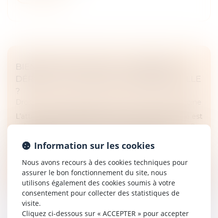
BIEN GREVÉ D’USUFRUIT : COMMENT SE
DÉROULE L’ATTRIBUTION PRÉFÉRENTIELLE
?
Droit de la famille, des personnes et de leur patrimoine
L’attribution préférentielle d’une entreprise agricole est
prévue par les articles 831 et suivants du Code civil. Ce
mécanisme permet à un héritier participant à
Information sur les cookies
l’exploitation...
Nous avons recours à des cookies techniques pour
Lire la suite
assurer le bon fonctionnement du site, nous
utilisons également des cookies soumis à votre
consentement pour collecter des statistiques de
visite.
Cliquez ci-dessous sur « ACCEPTER » pour accepter