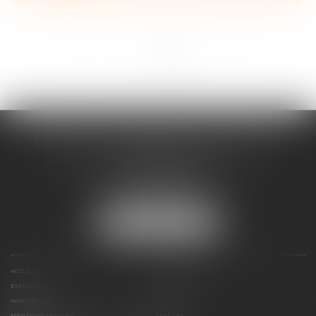
<<
<
1
2
3
4
>
>>
CABINET D'AVOCATS CHEVALLIER-
FILLASTRE
8 place du Marche-Brauhauban
65000 TARBES
Tél :
05 62 93 44 96
NOUS LOCALISER
ACCUEIL
PRÉSENTATION
EXPERTISES
CONTACT
HONORAIRES
PLAN DU SITE
MENTIONS LÉGALES
ARTICLES