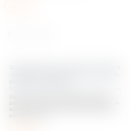
Lire la suite
SOLIDARITÉ FISCALE ENTRE EX-CONJOINTS
: UNE RÉFORME APPLIQUÉE AVEC RIGUEUR,
RAPIDITÉ ET HUMANITÉ
Droit de la famille, des personnes et de leur patrimoine
Depuis un an, la direction générale des Finances
publiques (DGFiP) s'est mobilisée pour l'application de
la réforme du dispositif de décharge de solidarité de
paiement entre ex-...
Lire la suite