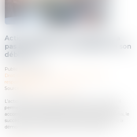
Action paulienne : le créancier n’a
pas à démontrer l’insolvabilité de son
débiteur !
Publié le :
11/02/2025
Droit des obligations et des suretés
/
Droit de la
responsabilité
Source :
www.lemag-juridique.com
L’action paulienne prévue à l’article 1341-2 du Code civil
permet de rendre inopposables au créancier les actes
accomplis par son débiteur en fraude de ses droits. Ainsi, le
succès de cette action n’est nullement subordonné à la
démonstration de l’appauvrissement du débiteur...