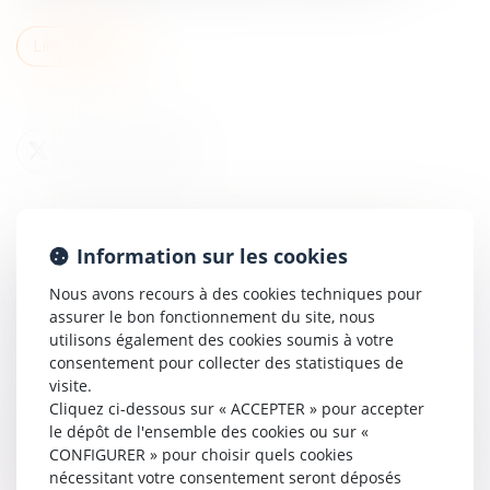
Lire la suite
Information sur les cookies
RESPONSABILITÉ CIVILE DE L’AVOCAT :
Nous avons recours à des cookies techniques pour
INTERDICTION DE RÉPARER DEUX FOIS LE
assurer le bon fonctionnement du site, nous
MÊME DOMMAGE
utilisons également des cookies soumis à votre
Droit des obligations et des suretés
/
Droit de la
consentement pour collecter des statistiques de
responsabilité
visite.
Cliquez ci-dessous sur « ACCEPTER » pour accepter
En matière de vente en l’état futur d’achèvement
le dépôt de l'ensemble des cookies ou sur «
(VEFA), la consignation du solde du prix en cas de
CONFIGURER » pour choisir quels cookies
désordres peut conduire à des contentieux complexes,
nécessitant votre consentement seront déposés
notamment en cas de faut...