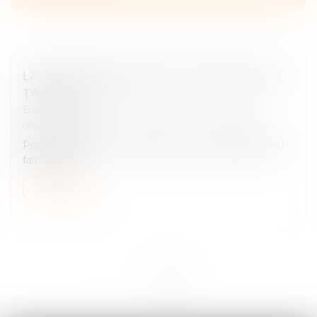
LA RESPONSABILITÉ DU FAIT D'AUTRUI EN
TABLEAU
Droit des obligations et des suretés
/
Droit de la
responsabilité
Présentation, sous un tableau, de la responsabilité du
fait d'autrui...
Lire la suite
<<
<
1
2
>
>>