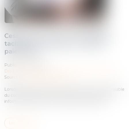
Cession de contrat : l'acceptation
tacite peut se prouver… par les
paiements
Publié le :
29/07/2025
Droit des obligations et des suretés
/
Droit des contrats
Source :
www.lemag-juridique.com
Lorsqu’un contrat est cédé à un tiers avec l’accord préalable
du cocontractant, encore faut-il que ce dernier ait été
informé de la cession ou y ait clairement consenti...
Lire la suite