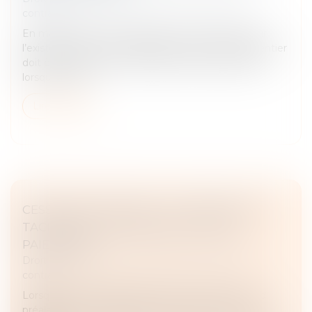
contrats
En matière de vente viagère, le contrat repose sur
l’existence d’un aléa : l’espérance de vie du crédirentier
doit être incertaine. L’absence d’aléa, caractérisée
lorsque le déc...
Lire la suite
CESSION DE CONTRAT : L'ACCEPTATION
TACITE PEUT SE PROUVER… PAR LES
PAIEMENTS
Droit des obligations et des suretés
/
Droit des
contrats
Lorsqu’un contrat est cédé à un tiers avec l’accord
préalable du cocontractant, encore faut-il que ce