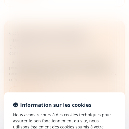
COMPENSATION DE CRÉANCES :
PRESCRIPTION ET EXCEPTION
Droit des obligations et des suretés
/
Droit des
contrats
La compensation entre deux créances réciproques
produit ses effets dès lors que ses conditions sont
réunies. Elle peut être invoquée au cours d'un procès
même si la créance serv...
Lire la suite
Information sur les cookies
Nous avons recours à des cookies techniques pour
assurer le bon fonctionnement du site, nous
utilisons également des cookies soumis à votre