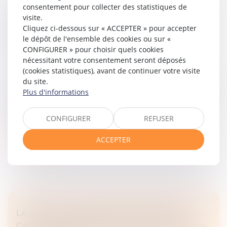
consentement pour collecter des statistiques de
EN CAS DE RÉSILIATION ANTICIPÉE D’UN
visite.
CDD, LE PRIX N’EST DÛ QU’EN
Cliquez ci-dessous sur « ACCEPTER » pour accepter
CONTREPARTIE DES PRESTATIONS
le dépôt de l'ensemble des cookies ou sur «
EXÉCUTÉES
CONFIGURER » pour choisir quels cookies
Droit des obligations et des suretés
/
Droit des
nécessitant votre consentement seront déposés
contrats
(cookies statistiques), avant de continuer votre visite
du site.
Une société hôtelière avait conclu un contrat à durée
Plus d'informations
déterminée de vingt-quatre mois avec une société de
communication pour la réalisation de prestations à
certaines périodes d...
CONFIGURER
REFUSER
Lire la suite
ACCEPTER
LA COUR DE CASSATION RÉAFFIRME LE
CARACTÈRE IMPÉRATIF DE L’ARTICLE R.125-