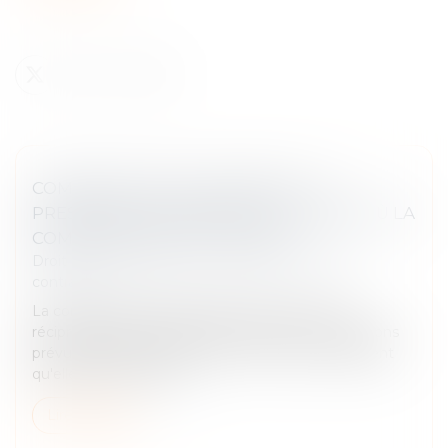
COMPENSATION DE CRÉANCES : LA
PRESCRIPTION S'APPRÉCIE À LA DATE OÙ LA
COMPENSATION EST ACQUISE
Droit des obligations et des suretés
/
Droit des
contrats
La compensation légale entre deux créances
réciproques produit ses effets dès que les conditions
prévues par la loi sont réunies. Il est donc indifférent
qu'elle soit invoquée p...
Lire la suite