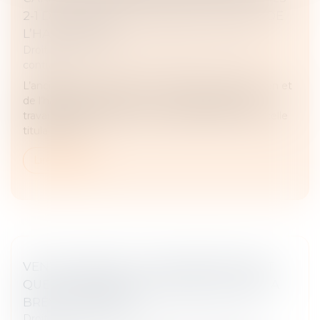
2-1 DU CODE DE LA CONSTRUCTION ET DE
L’HABITATION !
Droit des obligations et des suretés
/
Droit des
contrats
L’ancien article R.125-2-1 du Code de la construction et
de l’habitation imposait, en cas de réalisation de
travaux importants par une entreprise autre que celle
titulaire du co...
Lire la suite
VENTE VIAGÈRE : L’ALÉA DEMEURE TANT
QUE LE DÉCÈS N’EST PAS INÉLUCTABLE À
BRÈVE ÉCHÉANCE
Droit des obligations et des suretés
/
Droit des