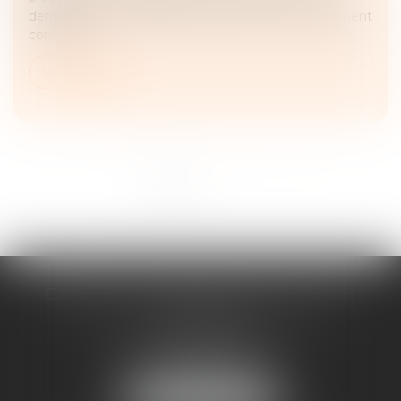
dernier ait été informé de la cession ou y ait clairement
consenti...
Lire la suite
<<
<
1
2
3
>
>>
CABINET D'AVOCATS CHEVALLIER-
FILLASTRE
8 place du Marche-Brauhauban
65000 TARBES
Tél :
05 62 93 44 96
NOUS LOCALISER