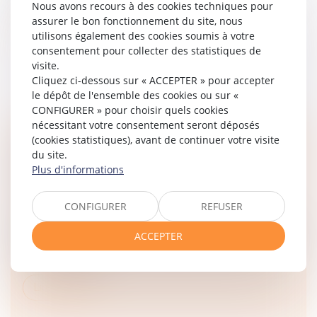
Nous avons recours à des cookies techniques pour
déchus de leur d...
assurer le bon fonctionnement du site, nous
utilisons également des cookies soumis à votre
Lire la suite
consentement pour collecter des statistiques de
visite.
Cliquez ci-dessous sur « ACCEPTER » pour accepter
le dépôt de l'ensemble des cookies ou sur «
CONFIGURER » pour choisir quels cookies
nécessitant votre consentement seront déposés
(cookies statistiques), avant de continuer votre visite
LA COUR DE CASSATION RAPPELLE LES
du site.
CONSÉQUENCES JURIDIQUES D’UNE
Plus d'informations
CONDITION SUSPENSIVE NON RÉALISÉE
Droit des obligations et des suretés
CONFIGURER
REFUSER
Lorsqu’un contrat est soumis à une condition
suspensive, il ne devient effectif que si cette condition
ACCEPTER
se réalise. À défaut, il est considéré comme non formé.
Si la condition co...
Lire la suite