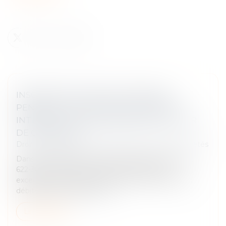
INSCRIPTION D’UNE HYPOTHÈQUE
PENDANT UN PLAN DE SAUVEGARDE :
INTERDICTION CONFIRMÉE PAR LA COUR
DE CASSATION
Droit des obligations et des suretés
/
Droit des sûretés
Dans le cadre d’une procédure collective, l’article L
622-30 du Code de commerce interdit, sauf
exceptions, l’inscription de sûretés sur les biens du
débiteur après le jugement...
Lire la suite