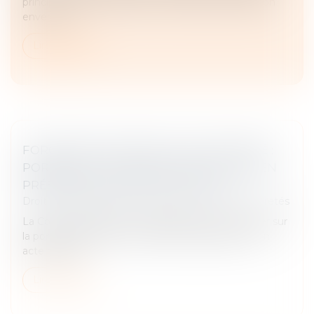
principal envers le créancier, mais celle de la caution
envers ce...
Lire la suite
FORCE EXÉCUTOIRE DE L’ACTE NOTARIÉ :
PORTÉE DE LA FORMULE EXÉCUTOIRE EN
PRÉSENCE D’UNE SOUS-CAUTION
Droit des obligations et des suretés
/
Droit des sûretés
La Cour de cassation a été appelée à se prononcer sur
la portée d’une formule exécutoire apposée sur un
acte notarié...
Lire la suite