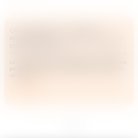
CAUTIONNEMENT ET CRÉANCIER
PROFESSIONNEL : LA COUR DE CASSATION
CLARIFIE LA NOTION
Droit des obligations et des suretés
/
Droit des sûretés
Le cautionnement est un engagement par lequel une
personne physique garantit la dette d’un tiers envers
un créancier...
Lire la suite
<<
<
1
2
>
>>