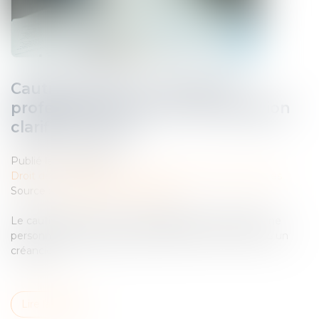
Cautionnement et créancier
professionnel : la Cour de cassation
clarifie la notion
Publié le :
26/02/2025
Droit des obligations et des suretés
/
Droit des sûretés
Source :
www.lemag-juridique.com
Le cautionnement est un engagement par lequel une
personne physique garantit la dette d’un tiers envers un
créancier...
Lire la suite