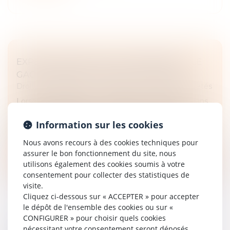
EXPERT DÉSIGNÉ UNILATÉRALEMENT : LE
GAGE PERD DE SA VALEUR JURIDIQUE
Droit des obligations et des suretés
/
Droit des sûretés
Lorsqu’un créancier et un débiteur conviennent, dans
un contrat de gage, que le créancier deviendra
propriétaire du bien en cas de défaut d’exécution, la
Information sur les cookies
valeur de ce bien doit...
Nous avons recours à des cookies techniques pour
assurer le bon fonctionnement du site, nous
Lire la suite
utilisons également des cookies soumis à votre
consentement pour collecter des statistiques de
visite.
Cliquez ci-dessous sur « ACCEPTER » pour accepter
le dépôt de l'ensemble des cookies ou sur «
CONFIGURER » pour choisir quels cookies
nécessitant votre consentement seront déposés