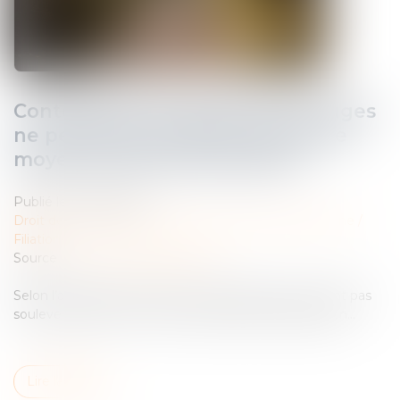
Contestation de paternité : les juges
ne peuvent pas relever d’office le
moyen tiré de la prescription
Publié le :
25/08/2025
Droit de la famille, des personnes et de leur patrimoine
/
Filiation
Source :
www.lemag-juridique.com
Selon l’article 2247 du Code civil, les juges ne peuvent pas
soulever d’office le moyen résultant de la prescription...
Lire la suite