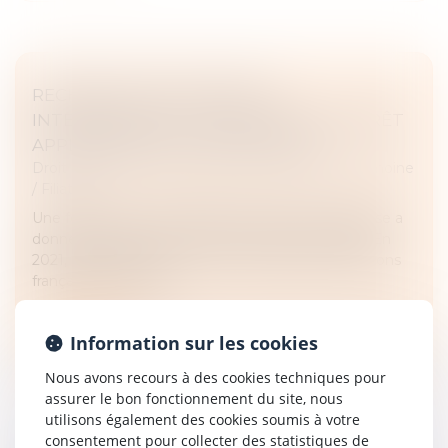
RECHERCHE DE PATERNITÉ
INTERNATIONALE : CASSATION DE L’ARRÊT
APPLIQUANT LA LOI DE FLORIDE
Droit de la famille, des personnes et de leur patrimoine
/
Filiation
Une femme de nationalité américaine et biélorusse a
donné naissance à un enfant en Floride en 2019. En
2021, elle a assigné un homme devant les juridictions
françaises en recher...
Lire la suite
Information sur les cookies
Nous avons recours à des cookies techniques pour
assurer le bon fonctionnement du site, nous
utilisons également des cookies soumis à votre
consentement pour collecter des statistiques de