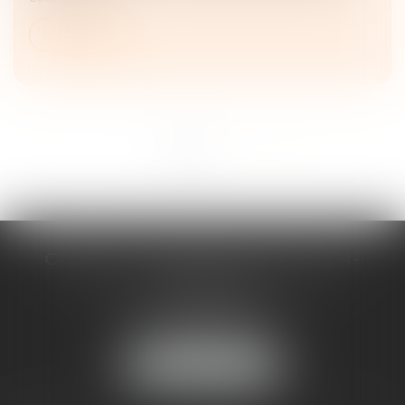
Lire la suite
<<
<
1
2
>
>>
CABINET D'AVOCATS CHEVALLIER-
FILLASTRE
8 place du Marche-Brauhauban
65000 TARBES
Tél :
05 62 93 44 96
NOUS LOCALISER