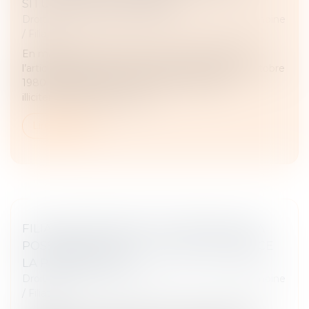
SITUATION INTOLÉRABLE
Droit de la famille, des personnes et de leur patrimoine
/
Filiation
En matière d’enlèvement international d’enfant,
l’article 13b de la Convention de La Haye du 25 octobre
1980 impose le retour immédiat de l’enfant
illicitement déplacé, sauf si...
Lire la suite
FILIATION NATURELLE ET PREUVE DE LA
POSSESSION D’ÉTAT : QUAND COMMENCE
LA PRESCRIPTION ?
Droit de la famille, des personnes et de leur patrimoine
/
Filiation