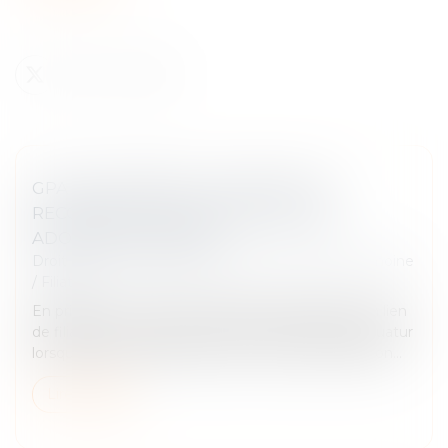
GPA À L'ÉTRANGER : L'EXEQUATUR
RECONNAÎT LA FILIATION, PAS UNE
ADOPTION PLÉNIÈRE
Droit de la famille, des personnes et de leur patrimoine
/
Filiation
En principe, une décision étrangère établissant un lien
de filiation produit ses effets en France sans exequatur
lorsqu'elle ne nécessite aucune mesure d'exécution...
Lire la suite