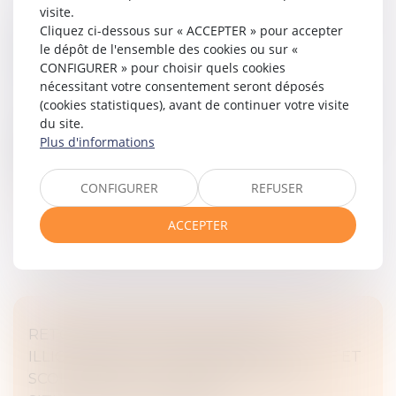
visite.
CONTESTATION DE PATERNITÉ : LES JUGES
Cliquez ci-dessous sur « ACCEPTER » pour accepter
NE PEUVENT PAS RELEVER D’OFFICE LE
le dépôt de l'ensemble des cookies ou sur «
MOYEN TIRÉ DE LA PRESCRIPTION
CONFIGURER » pour choisir quels cookies
Droit de la famille, des personnes et de leur patrimoine
nécessitant votre consentement seront déposés
/
Filiation
(cookies statistiques), avant de continuer votre visite
du site.
Selon l’article 2247 du Code civil, les juges ne peuvent
Plus d'informations
pas soulever d’office le moyen résultant de la
prescription...
CONFIGURER
REFUSER
Lire la suite
ACCEPTER
RETOUR D’UN ENFANT DÉPLACÉ
ILLICITEMENT : LA STABILITÉ AFFECTIVE ET
SCOLAIRE NE CARACTÉRISE PAS UNE