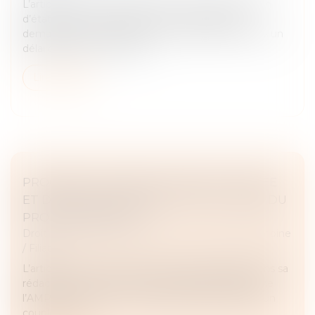
L’article 330 du Code civil prévoit que la possession
d’état peut être judiciairement constatée à la
demande de toute personne y ayant intérêt, dans un
délai de dix ans à compte...
Lire la suite
PROCRÉATION MÉDICALEMENT ASSISTÉE
ET DÉCÈS DU CONJOINT : EST-CE LA FIN DU
PROJET PARENTAL ?
Droit de la famille, des personnes et de leur patrimoine
/
Filiation
L’article L 2141-2 du Code de la santé publique, dans sa
rédaction issue de la loi du 2 août 2021, conditionne
l’AMP à l’existence d’un projet parental porté par un
couple ou un...