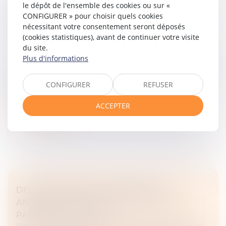
le dépôt de l'ensemble des cookies ou sur «
SECRET DES AFFAIRES ET MESURES IN
CONFIGURER » pour choisir quels cookies
FUTURUM : L’INACTION DU SAISI LE PRIVE
nécessitant votre consentement seront déposés
DE PROTECTION
(cookies statistiques), avant de continuer votre visite
Droit des obligations et des suretés
/
Procédure civile
du site.
Plus d'informations
L’article 145 du Code de procédure civile autorise, avant
tout procès, la mise en œuvre de mesures
d’instruction destinées à établir la preuve de faits dont
CONFIGURER
REFUSER
dépend l’issue d’un...
ACCEPTER
Lire la suite
DEUX CONTRATS LIÉS, UNE SEULE
ANNULATION ? PAS SANS TOUTES LES
PARTIES AU PROCÈS !