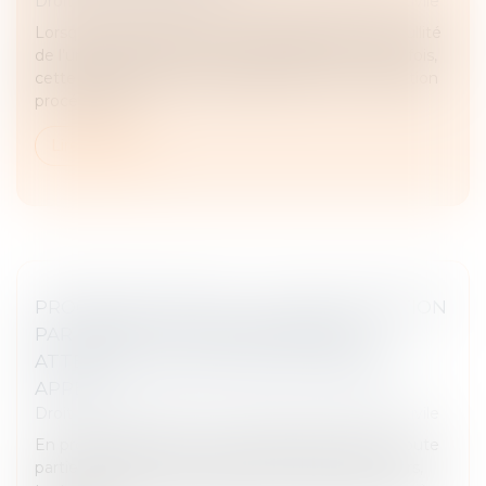
Droit des obligations et des suretés
/
Procédure civile
Lorsque deux contrats sont interdépendants, la nullité
de l’un peut entraîner la caducité de l’autre. Toutefois,
cette conséquence est subordonnée à une condition
procédurale :...
Lire la suite
PROCÉDURE D’APPEL : LA RÉGULARISATION
PAR RPVA PEUT INTERVENIR SANS
ATTENDRE LA SANCTION DU PREMIER
APPEL
Droit des obligations et des suretés
/
Procédure civile
En procédure civile, le droit d’appel appartient à toute
partie ayant intérêt à exercer cette voie de recours,