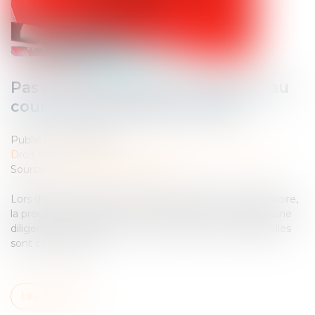
Pas de péremption de l’instance au
cours d’une procédure orale !
Publié le :
09/05/2025
Droit des obligations et des suretés
/
Procédure civile
Source :
www.lemag-juridique.com
Lors d’une procédure orale sans représentation obligatoire,
la procédure échappe aux parties. Elles n’ont ainsi aucune
diligence à accomplir en vue de l’audience à laquelle elles
sont convoquées...
Lire la suite