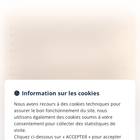
LE JUGE DE L’EXÉCUTION EST COMPÉTENT
POUR STATUER SUR LA RÉSISTANCE
ABUSIVE À L’EXÉCUTION D’UN TITRE
EXÉCUTOIRE
Droit des obligations et des suretés
/
Procédure civile
L’astreinte est une mesure comminatoire destinée à
contraindre une partie à exécuter une décision de
justice. La liquidation de l’astreinte est soumise à la
prescription de droi...
Information sur les cookies
Lire la suite
Nous avons recours à des cookies techniques pour
assurer le bon fonctionnement du site, nous
utilisons également des cookies soumis à votre
consentement pour collecter des statistiques de
visite.
Cliquez ci-dessous sur « ACCEPTER » pour accepter