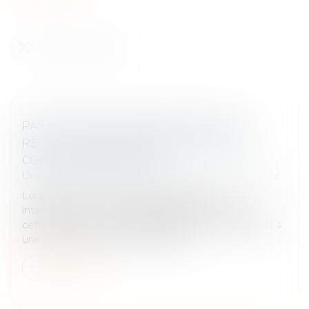
PAS D’APPLICATION IMMÉDIATE DE LA
RÈGLE JURISPRUDENTIELLE SUR LES
CONCLUSIONS D’APPEL
Droit des obligations et des suretés
/
Procédure civile
Lorsque la Cour de cassation adopte une
interprétation nouvelle d’une règle de procédure,
cette évolution ne peut s’appliquer immédiatement à
une instance d’appel introduite ant...
Lire la suite