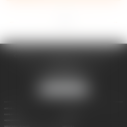
...
<<
<
2
3
4
5
6
7
8
>
>>
CABINET D'AVOCATS CHEVALLIER-
FILLASTRE
8 place du Marche-Brauhauban
65000 TARBES
Tél :
05 62 93 44 96
NOUS LOCALISER
ACCUEIL
PRÉSENTATION
EXPERTISES
CONTACT
HONORAIRES
PLAN DU SITE
MENTIONS LÉGALES
ARTICLES