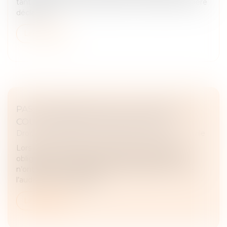
tant que le délai n’est pas expiré. Lorsqu’une première
déclaratio...
Lire la suite
PAS DE PÉREMPTION DE L’INSTANCE AU
COURS D’UNE PROCÉDURE ORALE !
Droit des obligations et des suretés
/
Procédure civile
Lors d’une procédure orale sans représentation
obligatoire, la procédure échappe aux parties. Elles
n’ont ainsi aucune diligence à accomplir en vue de
l’audience à laquelle elle...
Lire la suite