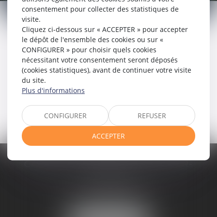
DROIT BANCAIRE
consentement pour collecter des statistiques de
visite.
Cliquez ci-dessous sur « ACCEPTER » pour accepter
le dépôt de l'ensemble des cookies ou sur «
CONFIGURER » pour choisir quels cookies
nécessitant votre consentement seront déposés
(cookies statistiques), avant de continuer votre visite
du site.
Voir tous les domaines d'intervention
Plus d'informations
Contacter un expert
CONFIGURER
REFUSER
ACCEPTER
CABINET D'AVOCATS CHEVALLIER-
FILLASTRE
8 place du Marche-Brauhauban
65000 TARBES
Tél :
05 62 93 44 96